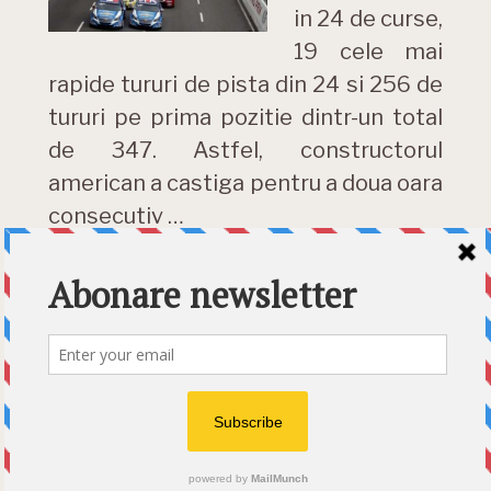
in 24 de curse,
19 cele mai
rapide tururi de pista din 24 si 256 de
tururi pe prima pozitie dintr-un total
de 347. Astfel, constructorul
american a castiga pentru a doua oara
consecutiv …
DETALII »
Category:
News
Etichete:
2011
,
campion
,
Chevrolet
,
Macao
,
Muller
,
rezultate
,
turisme
,
WTCC
© 2026 Ecart Media SRL | made by Nina Cocea &
infin