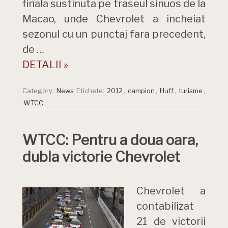
finala sustinuta pe traseul sinuos de la
Macao, unde Chevrolet a incheiat
sezonul cu un punctaj fara precedent,
de …
DETALII »
Category:
News
Etichete:
2012
,
campion
,
Huff
,
turisme
,
WTCC
WTCC: Pentru a doua oara,
dubla victorie Chevrolet
Chevrolet a
contabilizat
21 de victorii