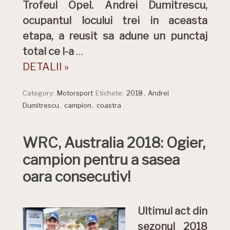
Trofeul Opel. Andrei Dumitrescu,
ocupantul locului trei in aceasta
etapa, a reusit sa adune un punctaj
total ce l-a
…
DETALII »
Category:
Motorsport
Etichete:
2018
,
Andrei
Dumitrescu
,
campion
,
coastra
WRC, Australia 2018: Ogier,
campion pentru a sasea
oara consecutiv!
Ultimul act din
sezonul 2018