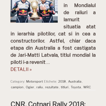
in Mondialul
de raliuri a
lamurit
situatia atat
in ierarhia pilotilor, cat si in cea a
constructorilor. Astfel, chiar daca
etapa din Australia a fost castigata
de Jari-Matti Latvala, titlul mondial la
piloti i-a revenit
…
DETALII »
Category:
Motorsport
Etichete:
2018
,
Australia
,
campion
,
Ogier
,
raliu
,
rezultate
,
titluri
,
Toyota
,
WRC
CNR, Cotnari Rally 2018: