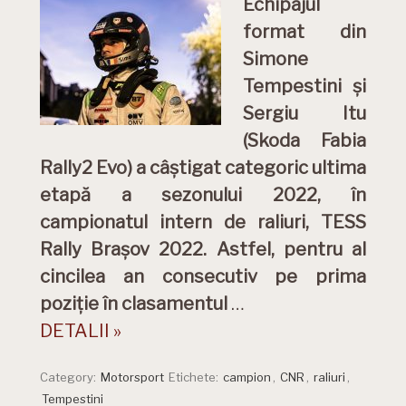
Echipajul
format din
Simone
Tempestini și
Sergiu Itu
(Skoda Fabia
Rally2 Evo) a câștigat categoric ultima
etapă a sezonului 2022, în
campionatul intern de raliuri, TESS
Rally Brașov 2022. Astfel, pentru al
cincilea an consecutiv pe prima
poziție în clasamentul
…
DETALII »
Category:
Motorsport
Etichete:
campion
,
CNR
,
raliuri
,
Tempestini