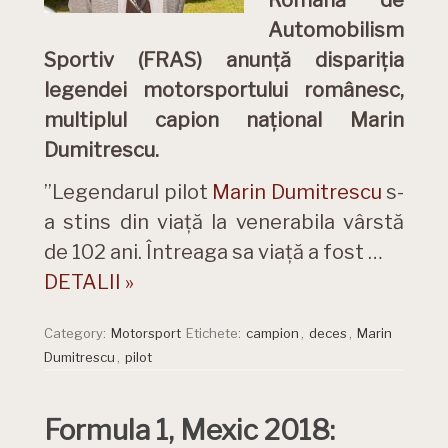
Română de
Automobilism
Sportiv (FRAS) anunță dispariția
legendei motorsportului românesc,
multiplul capion național Marin
Dumitrescu.
”Legendarul pilot
Marin Dumitrescu
s-
a stins din viață la venerabila vârstă
de 102 ani. Întreaga sa viață a fost …
DETALII »
Category:
Motorsport
Etichete:
campion
,
deces
,
Marin
Dumitrescu
,
pilot
Formula 1, Mexic 2018: