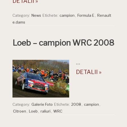
DETALII »
Category:
News
Etichete:
campion
,
Formula E
,
Renault
e.dams
Loeb – campion WRC 2008
…
DETALII »
Category:
Galerie Foto
Etichete:
2008
,
campion
,
Citroen
,
Loeb
,
raliuri
,
WRC