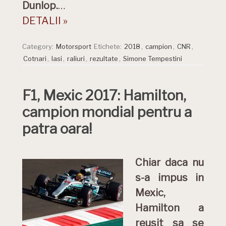
Dunlop.
…
DETALII »
Category:
Motorsport
Etichete:
2018
,
campion
,
CNR
,
Cotnari
,
Iasi
,
raliuri
,
rezultate
,
Simone Tempestini
F1, Mexic 2017: Hamilton,
campion mondial pentru a
patra oara!
Chiar daca nu
s-a impus in
Mexic,
Hamilton a
reusit sa se