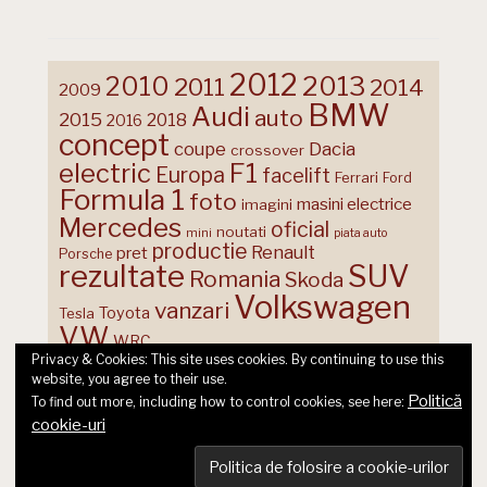
2012
2013
2010
2011
2014
2009
BMW
Audi
auto
2015
2018
2016
concept
coupe
Dacia
crossover
F1
electric
Europa
facelift
Ferrari
Ford
Formula 1
foto
masini electrice
imagini
Mercedes
oficial
noutati
mini
piata auto
productie
Renault
pret
Porsche
rezultate
SUV
Romania
Skoda
Volkswagen
vanzari
Toyota
Tesla
VW
WRC
Privacy & Cookies: This site uses cookies. By continuing to use this
website, you agree to their use.
Politică
To find out more, including how to control cookies, see here:
cookie-uri
© 2026 Ecart Media SRL | made by Nina Cocea &
infin