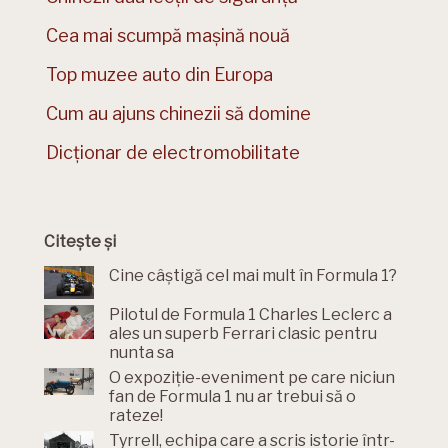
Cea mai scumpă mașină nouă
Top muzee auto din Europa
Cum au ajuns chinezii să domine
Dicționar de electromobilitate
Citește și
Cine câștigă cel mai mult în Formula 1?
Pilotul de Formula 1 Charles Leclerc a
ales un superb Ferrari clasic pentru
nunta sa
O expoziție-eveniment pe care niciun
fan de Formula 1 nu ar trebui să o
rateze!
Tyrrell, echipa care a scris istorie într-