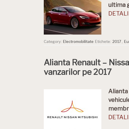
ultima 
DETALII
Category:
Electromobilitate
Etichete:
2017
,
Eu
Alianta Renault – Niss
vanzarilor pe 2017
Alianta
vehicul
membru 
DETALII