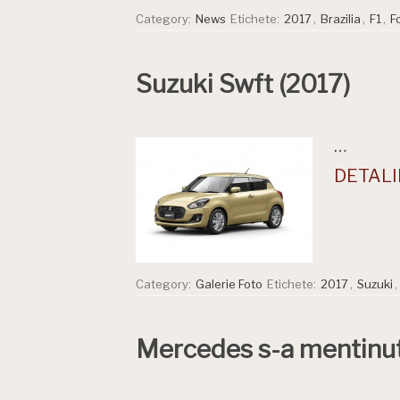
Category:
News
Etichete:
2017
,
Brazilia
,
F1
,
F
Suzuki Swft (2017)
…
DETALII
Category:
Galerie Foto
Etichete:
2017
,
Suzuki
,
Mercedes s-a mentinut 