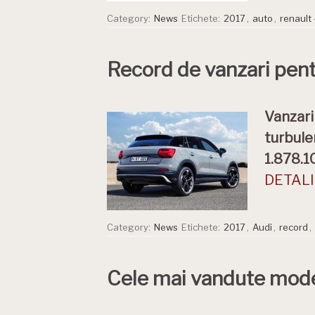
Category:
News
Etichete:
2017
,
auto
,
renault 
Record de vanzari pen
Vanzari
turbul
1.878.1
DETALII
Category:
News
Etichete:
2017
,
Audi
,
record
,
Cele mai vandute mode