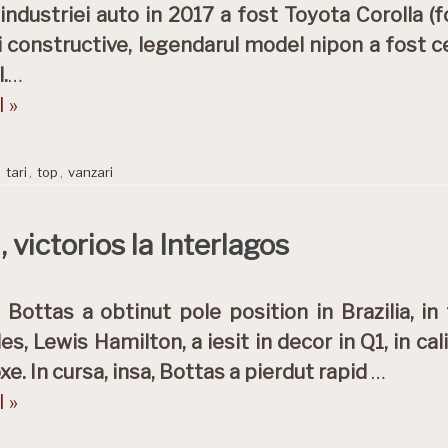
industriei auto in 2017 a fost Toyota Corolla (
i constructive, legendarul model nipon a fost c
.
…
 »
,
tari
,
top
,
vanzari
, victorios la Interlagos
i Bottas a obtinut pole position in Brazilia, i
s, Lewis Hamilton, a iesit in decor in Q1, in cali
xe. In cursa, insa, Bottas a pierdut rapid
…
 »