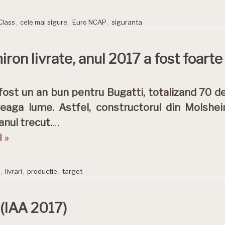
Class
,
cele mai sigure
,
Euro NCAP
,
siguranta
on livrate, anul 2017 a fost foart
fost un an bun pentru Bugatti, totalizand 70 de u
reaga lume. Astfel, constructorul din Molsheim
anul trecut.
…
 »
,
livrari
,
productie
,
target
 (IAA 2017)