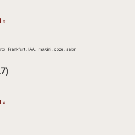
 »
oto
,
Frankfurt
,
IAA
,
imagini
,
poze
,
salon
7)
 »