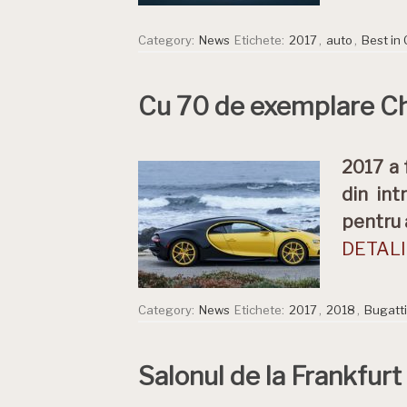
Category:
News
Etichete:
2017
,
auto
,
Best in 
Cu 70 de exemplare Chir
2017 a 
din int
pentru 
DETALII
Category:
News
Etichete:
2017
,
2018
,
Bugatti
Salonul de la Frankfurt