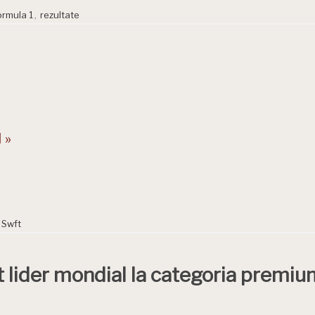
ormula 1
,
rezultate
 »
Swft
lider mondial la categoria premium