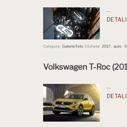
…
DETALII
Category:
Galerie Foto
Etichete:
2017
,
auto
,
f
Volkswagen T-Roc (201
…
DETALII