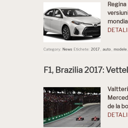
Regina 
versiun
mondial
DETALII
Category:
News
Etichete:
2017
,
auto
,
modele
F1, Brazilia 2017: Vettel
Valtter
Mercede
de la bo
DETALII