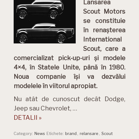
Lansarea
Scout Motors
se constituie
în renașterea
International
Scout, care a
comercializat pick-up-uri și modele
4×4, în Statele Unite, până în 1980.
Noua companie își va dezvălui
modelele în viitorul apropiat.
Nu atât de cunoscut decât Dodge,
Jeep sau Chevrolet, …
DETALII »
Category:
News
Etichete:
brand
,
relansare
,
Scout