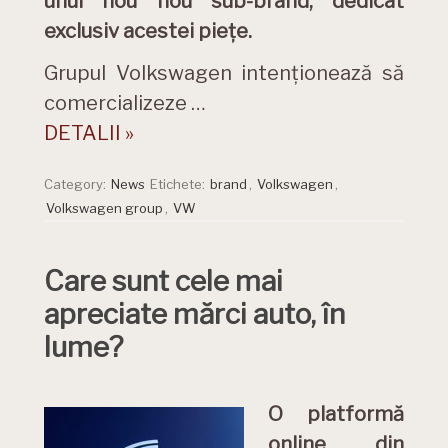
unui nou nou sub-brand, dedicat
exclusiv acestei piețe.
Grupul Volkswagen intenționează să
comercializeze …
DETALII »
Category:
News
Etichete:
brand
,
Volkswagen
,
Volkswagen group
,
VW
Care sunt cele mai
apreciate mărci auto, în
lume?
O platformă
online din