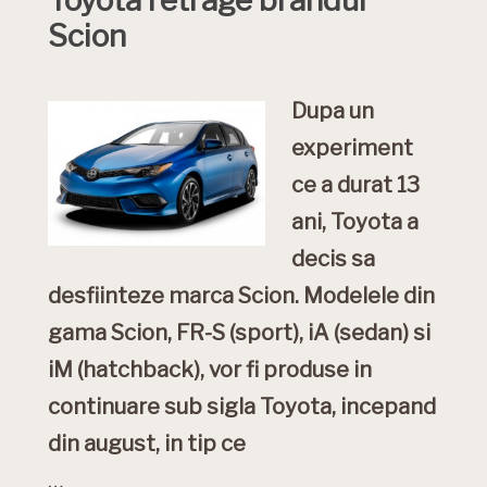
Toyota retrage brandul
Scion
Dupa un
experiment
ce a durat 13
ani, Toyota a
decis sa
desfiinteze marca Scion. Modelele din
gama Scion, FR-S (sport), iA (sedan) si
iM (hatchback), vor fi produse in
continuare sub sigla Toyota, incepand
din august, in tip ce
…