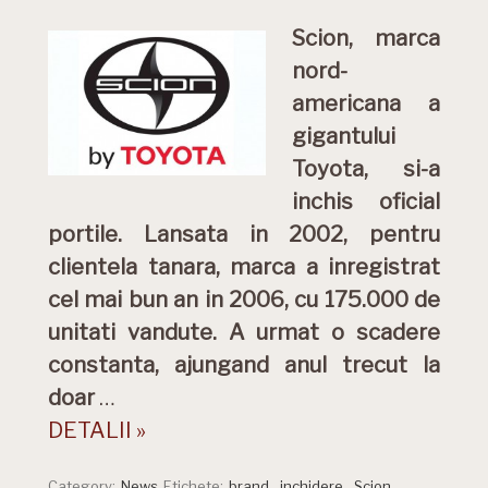
Scion, marca
nord-
americana a
gigantului
Toyota, si-a
inchis oficial
portile. Lansata in 2002, pentru
clientela tanara, marca a inregistrat
cel mai bun an in 2006, cu 175.000 de
unitati vandute. A urmat o scadere
constanta, ajungand anul trecut la
doar
…
DETALII »
Category:
News
Etichete:
brand
,
inchidere
,
Scion
,