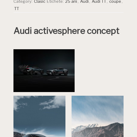
Category:
Clasic
Etichete:
25 ani
,
Audi
,
Audi TT
,
coupe
,
TT
Audi activesphere concept