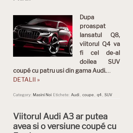
Dupa
proaspat
lansatul Q8,
viitorul Q4 va
fi cel de-al
doilea SUV
coupé cu patru usi din gama Audi.
…
DETALII »
Category:
Masini Noi
Etichete:
Audi
,
coupe
,
q4
,
SUV
Viitorul Audi A3 ar putea
avea si o versiune coupé cu