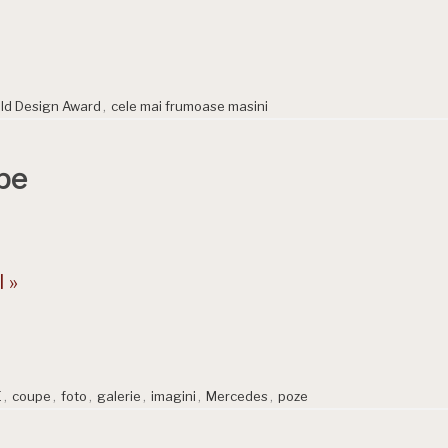
ild Design Award
,
cele mai frumoase masini
pe
 »
E
,
coupe
,
foto
,
galerie
,
imagini
,
Mercedes
,
poze