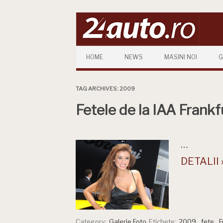
Skip to content
HOME
NEWS
MASINI NOI
G
TAG ARCHIVES:
2009
Fetele de la IAA Frankf
…
DETALII 
Category:
Galerie Foto
Etichete:
2009
,
fete
,
F