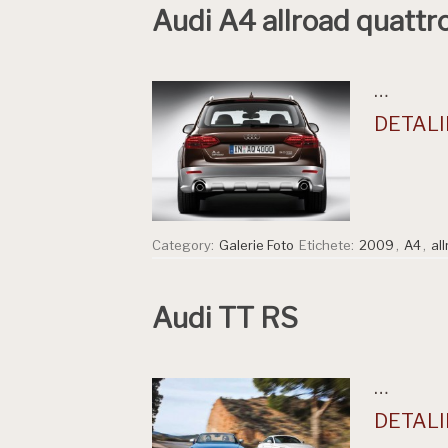
Audi A4 allroad quattr
…
DETALII
Category:
Galerie Foto
Etichete:
2009
,
A4
,
al
Audi TT RS
…
DETALII