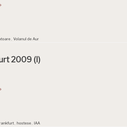
»
atoare
,
Volanul de Aur
urt 2009 (I)
»
rankfurt
,
hostese
,
IAA