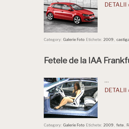
DETALII 
Category:
Galerie Foto
Etichete:
2009
,
castig
Fetele de la IAA Frankf
…
DETALII 
Category:
Galerie Foto
Etichete:
2009
,
fete
,
F