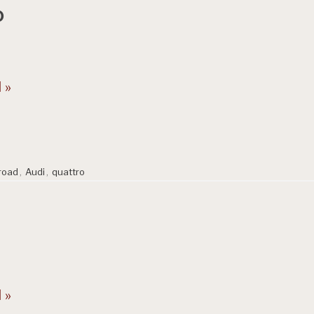
o
 »
lroad
,
Audi
,
quattro
 »