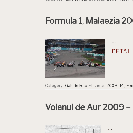
Formula 1, Malaezia 2
…
DETALII
Category:
Galerie Foto
Etichete:
2009
,
F1
,
For
Volanul de Aur 2009 – 
…