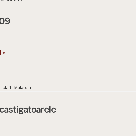
009
 »
mula 1
,
Malaezia
castigatoarele