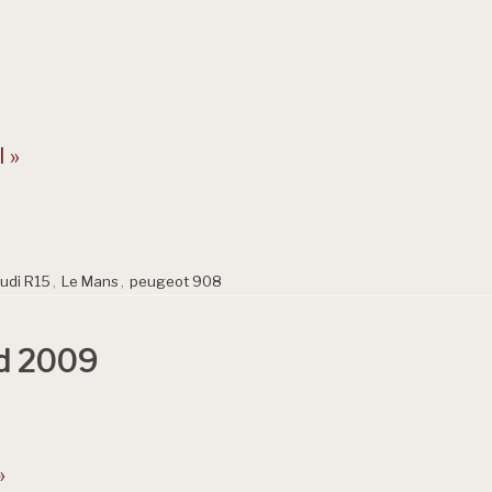
 »
udi R15
,
Le Mans
,
peugeot 908
rd 2009
»