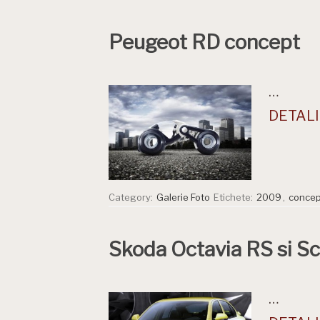
Peugeot RD concept
…
DETALII
Category:
Galerie Foto
Etichete:
2009
,
concep
Skoda Octavia RS si Sc
…