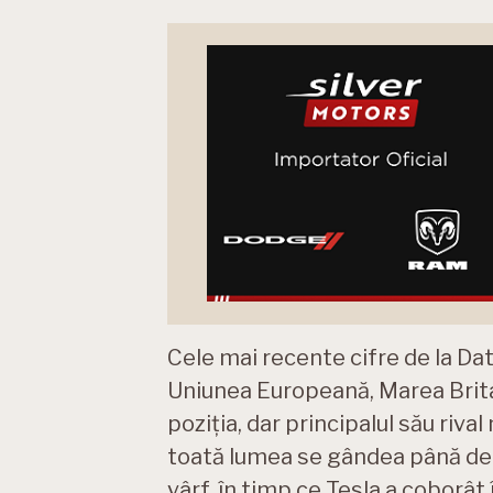
Cele mai recente cifre de la Da
Uniunea Europeană, Marea Britan
poziția, dar principalul său riv
toată lumea se gândea până de 
vârf, în timp ce Tesla a coborât