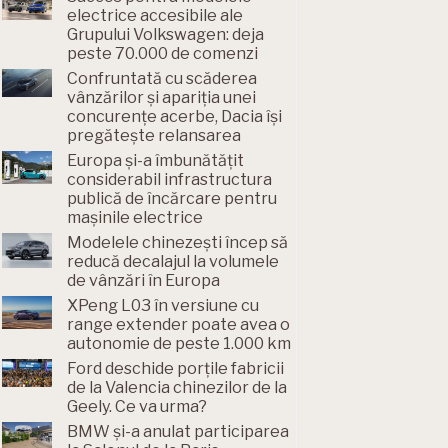
electrice accesibile ale
Grupului Volkswagen: deja
peste 70.000 de comenzi
Confruntată cu scăderea
vânzărilor și apariția unei
concurențe acerbe, Dacia își
pregătește relansarea
Europa și-a îmbunătățit
considerabil infrastructura
publică de încărcare pentru
mașinile electrice
Modelele chinezești încep să
reducă decalajul la volumele
de vânzări în Europa
XPeng L03 în versiune cu
range extender poate avea o
autonomie de peste 1.000 km
Ford deschide porțile fabricii
de la Valencia chinezilor de la
Geely. Ce va urma?
BMW și-a anulat participarea