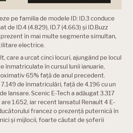
ze pe familia de modele ID: ID.3 conduce
t de ID.4 (4.829), ID.7 (4.663) și ID.Buzz
fie prezent în mai multe segmente simultan,
litare electrice.
, care a urcat cinci locuri, ajungând pe locul
e înmatriculate în cursul lunii ianuarie,
oximativ 65% față de anul precedent.
7.149 de înmatriculări, față de 4.196 cu un
a de lansare. Scenic E-Tech a adăugat 3.317
re 1.652, iar recent lansatul Renault 4 E-
ducătorului francez o prezență puternică în
ci și mijlocii, foarte căutat de șoferii