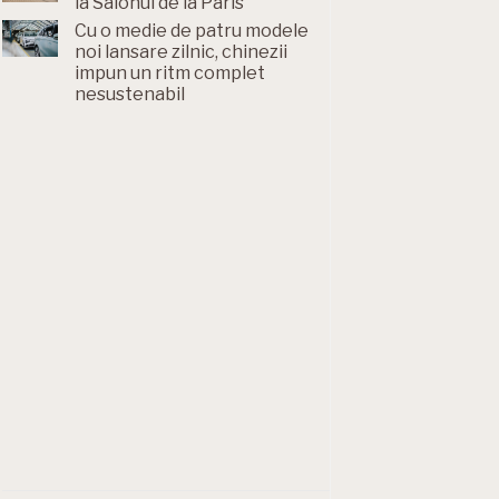
la Salonul de la Paris
Cu o medie de patru modele
noi lansare zilnic, chinezii
impun un ritm complet
nesustenabil