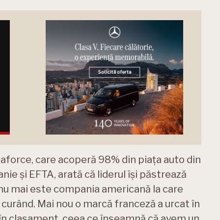
taforce, care acoperă 98% din piața auto din
ie și EFTA, arată că liderul își păstrează
al nu mai este compania americană la care
curând. Mai nou o marcă franceză a urcat în
 în ​​clasament, ceea ce înseamnă că avem un