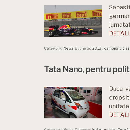
Sebasti
germanu
jumatat
DETALII
Category:
News
Etichete:
2013
,
campion
,
cla
Tata Nano, pentru polit
Daca v
oropsita
unitate 
DETALII
Category:
News
Etichete:
India
,
politie
,
Tata 