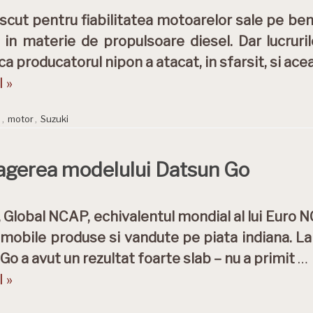
cut pentru fiabilitatea motoarelor sale pe benz
e in materie de propulsoare diesel. Dar lucrur
ca producatorul nipon a atacat, in sfarsit, si ace
 »
a
,
motor
,
Suzuki
agerea modelului Datsun Go
 Global NCAP, echivalentul mondial al lui Euro 
mobile produse si vandute pe piata indiana. La 
Go a avut un rezultat foarte slab – nu a primit
…
 »