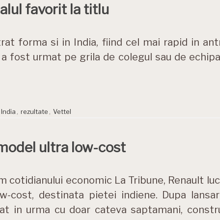
alul favorit la titlu
t forma si in India, fiind cel mai rapid in antr
 a fost urmat pe grila de colegul sau de echip
India
,
rezultate
,
Vettel
model ultra low-cost
 cotidianului economic La Tribune, Renault lucr
ow-cost, destinata pietei indiene. Dupa lansa
at in urma cu doar cateva saptamani, constru