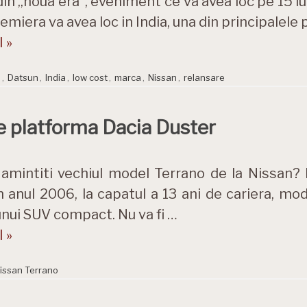
in „noua era”, eveniment ce va avea loc pe 15 iul
emiera va avea loc in India, una din principalele 
 »
d
,
Datsun
,
India
,
low cost
,
marca
,
Nissan
,
relansare
e platforma Dacia Duster
amintiti vechiul model Terrano de la Nissan? 
 anul 2006, la capatul a 13 ani de cariera, mo
nui SUV compact. Nu va fi …
 »
issan Terrano