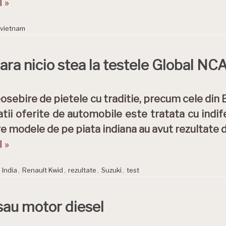
 »
vietnam
ara nicio stea la testele Global NC
osebire de pietele cu traditie, precum cele din 
atii oferite de automobile este tratata cu indi
e modele de pe piata indiana au avut rezultate 
 »
,
India
,
Renault Kwid
,
rezultate
,
Suzuki
,
test
 sau motor diesel