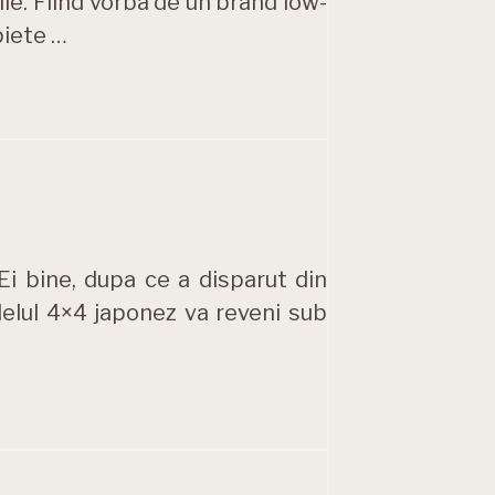
ie. Fiind vorba de un brand low-
piete …
Ei bine, dupa ce a disparut din
delul 4×4 japonez va reveni sub