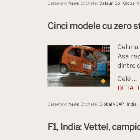
Category:
News
Etichete:
Datsun Go
,
Global 
Cinci modele cu zero st
Cel mai
Asa rez
dintre 
Cele …
DETALII
Category:
News
Etichete:
Global NCAP
,
India
,
F1, India: Vettel, camp