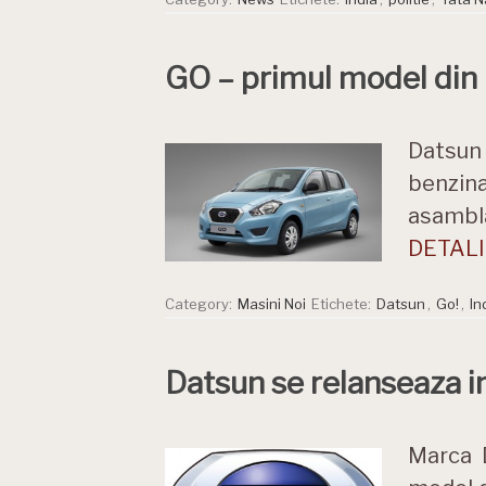
GO – primul model din
Datsun 
benzina
asambla
DETALII
Category:
Masini Noi
Etichete:
Datsun
,
Go!
,
In
Datsun se relanseaza in 
Marca 