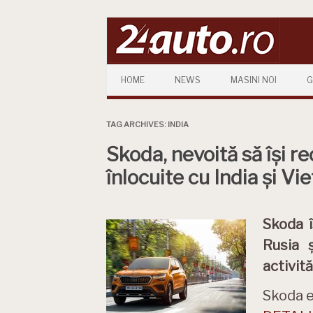
Skip to content
HOME
NEWS
MASINI NOI
G
TAG ARCHIVES:
INDIA
Skoda, nevoită să își re
înlocuite cu India și V
Skoda î
Rusia 
activit
Skoda e