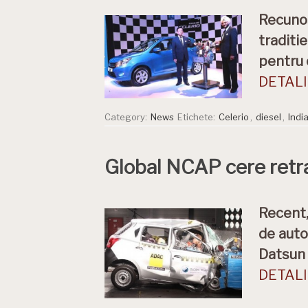
Recunos
traditi
pentru 
DETALII
Category:
News
Etichete:
Celerio
,
diesel
,
Indi
Global NCAP cere retr
Recent,
de auto
Datsun 
DETALII