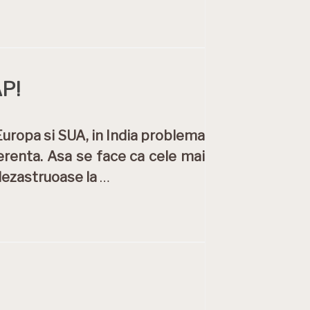
AP!
Europa si SUA, in India problema
ferenta. Asa se face ca cele mai
dezastruoase la
…