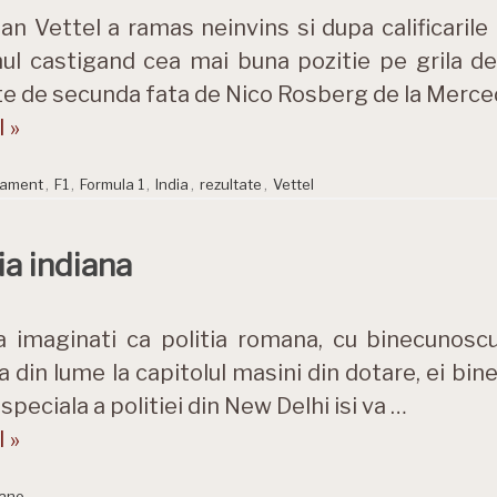
an Vettel a ramas neinvins si dupa calificarile
l castigand cea mai buna pozitie pe grila d
e de secunda fata de Nico Rosberg de la Merce
 »
sament
,
F1
,
Formula 1
,
India
,
rezultate
,
Vettel
ia indiana
a imaginati ca politia romana, cu binecunosc
 din lume la capitolul masini din dotare, ei bine
speciala a politiei din New Delhi isi va …
 »
Nano