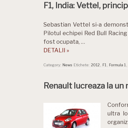
F1, India: Vettel, princip
Sebastian Vettel si-a demonstra
Pilotul echipei Red Bull Racing
fost ocupata, …
DETALII »
Category:
News
Etichete:
2012
,
F1
,
Formula 1
,
Renault lucreaza la un 
Conform
ultra l
organiz