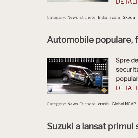
DETALII
Category:
News
Etichete:
India
,
rusia
,
Skoda
,
Automobile populare, f
Spre de
securit
popular
DETALII
Category:
News
Etichete:
crash
,
Global NCAP
Suzuki a lansat primul