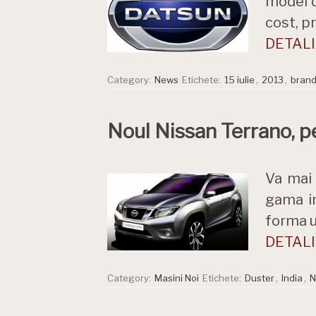
model d
cost, pr
DETALII
Category:
News
Etichete:
15 iulie
,
2013
,
bran
Noul Nissan Terrano, p
Va mai 
gama in
forma u
DETALII
Category:
Masini Noi
Etichete:
Duster
,
India
,
N