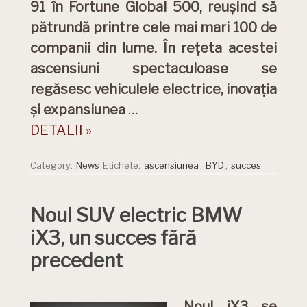
91 în Fortune Global 500, reușind să
pătrundă printre cele mai mari 100 de
companii din lume. În rețeta acestei
ascensiuni spectaculoase se
regăsesc vehiculele electrice, inovația
și expansiunea
…
DETALII »
Category:
News
Etichete:
ascensiunea
,
BYD
,
succes
Noul SUV electric BMW
iX3, un succes fără
precedent
Noul iX3 se