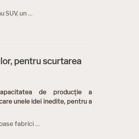
ău SUV, un …
lor, pentru scurtarea
capacitatea de producție a
care unele idei inedite, pentru a
roase fabrici …