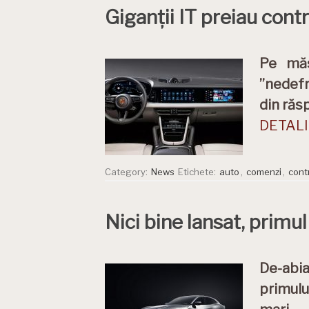
Giganții IT preiau cont
Pe măs
”nedefr
din răs
DETALII
Category:
News
Etichete:
auto
,
comenzi
,
cont
Nici bine lansat, primu
De-abia
primulu