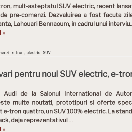
tron, mult-asteptatul SUV electric, recent lansat
de pre-comenzi. Dezvaluirea a fost facuta zile
anta, Lahouari Bennaoum, in cadrul unui interviu.
 »
menzi
,
e-Tron
,
electric
,
SUV
rvari pentru noul SUV electric, e-tr
l Audi de la Salonul International de Auto
ste multe noutati, prototipuri si oferte speci
 e-tron quattro, un SUV 100% electric. La stand
ck, deja reprezentativul
…
 »