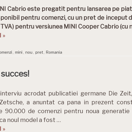
NI Cabrio este pregatit pentru lansarea pe pia
sponibil pentru comenzi, cu un pret de inceput 
 TVA) pentru versiunea MINI Cooper Cabrio (cu
 »
omenzi
,
mini
,
nou
,
pret
,
Romania
 succes!
 interviu acrodat publicatiei germane Die Zei
 Zetsche, a anuntat ca pana in prezent const
e 90.000 de comenzi pentru noua generatie a
ca noul model a fost …
 »