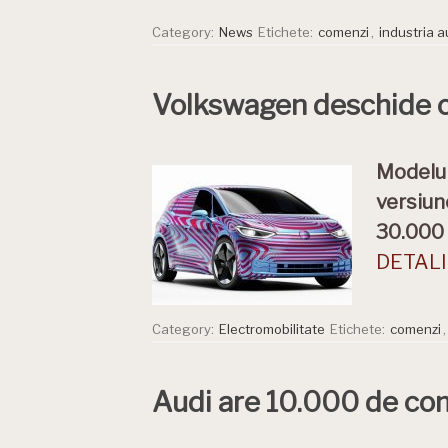
Category:
News
Etichete:
comenzi
,
industria a
Volkswagen deschide c
Modelul
versiun
30.000 
DETALII
Category:
Electromobilitate
Etichete:
comenzi
Audi are 10.000 de co