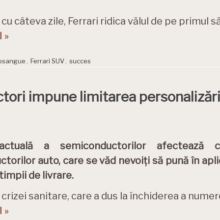
cu câteva zile, Ferrari ridica vălul de pe primul s
 »
rosangue
,
Ferrari SUV
,
succes
ori impune limitarea personalizări
actuală a semiconductorilor afectează 
ctorilor auto, care se văd nevoiți să pună în apli
impii de livrare.
 crizei sanitare, care a dus la închiderea a nume
 »