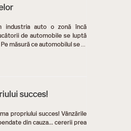
elor
 industria auto o zonă încă
ucătorii de automobile se luptă
ă. Pe măsură ce automobilul se
…
riului succes!
ima propriului succes! Vânzările
spendate din cauza… cererii prea