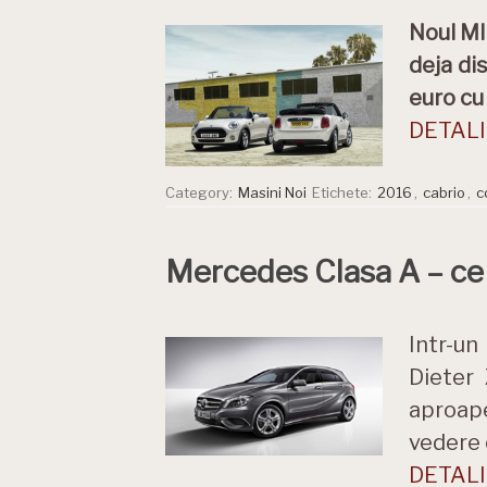
Noul MI
deja di
euro cu
DETALII
Category:
Masini Noi
Etichete:
2016
,
cabrio
,
c
Mercedes Clasa A – ce
Intr-un
Dieter
aproap
vedere 
DETALII