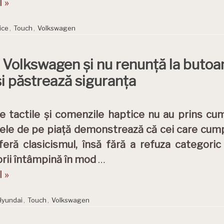
 »
ice
,
Touch
,
Volkswagen
 Volkswagen și nu renunță la butoan
și păstrează siguranța
e tactile și comenzile haptice nu au prins cum 
le de pe piață demonstrează că cei care cump
eferă clasicismul, însă fără a refuza categoric
torii întâmpină în mod
…
 »
Hyundai
,
Touch
,
Volkswagen