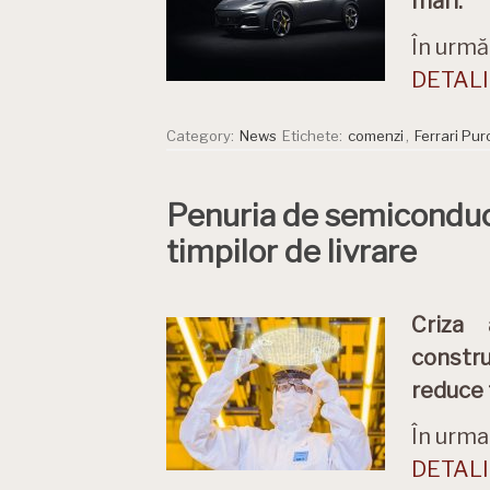
mari.
În urmă 
DETALII
Category:
News
Etichete:
comenzi
,
Ferrari Pu
Penuria de semiconduct
timpilor de livrare
Criza 
constru
reduce t
În urma
DETALII