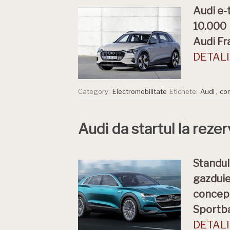
Audi e-
10.000 
Audi Fr
DETALII
Category:
Electromobilitate
Etichete:
Audi
,
co
Audi da startul la reze
Standu
gazduie
concept
Sportba
DETALII