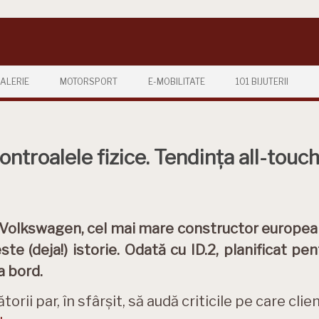
ALERIE
MOTORSPORT
E-MOBILITATE
101 BIJUTERII
ntroalele fizice. Tendința all-touch
Volkswagen, cel mai mare constructor european
ste (deja!) istorie. Odată cu ID.2, planificat pe
a bord.
orii par, în sfârșit, să audă criticile pe care clie