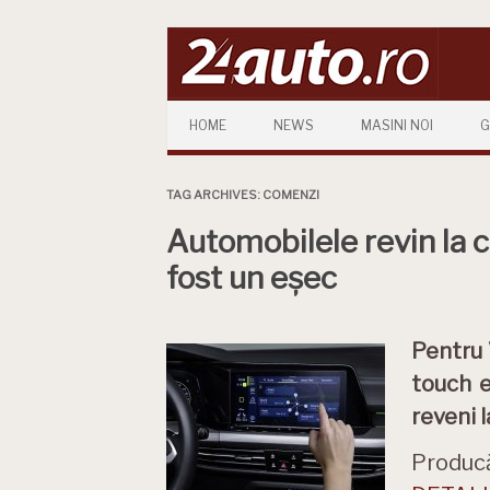
Skip to content
HOME
NEWS
MASINI NOI
G
TAG ARCHIVES:
COMENZI
Automobilele revin la co
fost un eșec
Pentru 
touch e
reveni l
Producăt