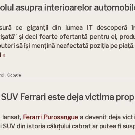
rolul asupra interioarelor automobil
ură ce giganții din lumea IT descoperă în
ișată” și deci foarte ofertantă pentru ei, prod
puteri să își mențină neafectată poziția pe piaț
 »
rol
,
Google
l SUV Ferrari este deja victima prop
 lansat,
Ferarri Purosangue
a devenit deja vict
i SUV din istoria căluțului cabrat ar putea fi su