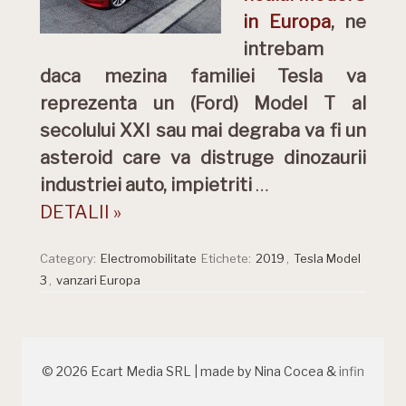
in Europa
, ne
intrebam
daca mezina familiei Tesla va
reprezenta un (Ford) Model T al
secolului XXI sau mai degraba va fi un
asteroid care va distruge dinozaurii
industriei auto, impietriti
…
DETALII »
Category:
Electromobilitate
Etichete:
2019
,
Tesla Model
3
,
vanzari Europa
© 2026 Ecart Media SRL | made by Nina Cocea &
infin