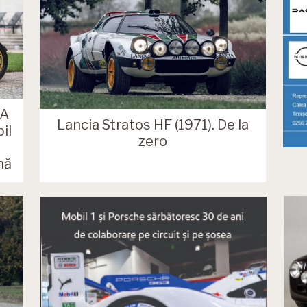
 A
Lancia Stratos HF (1971). De la
il
zero
nă