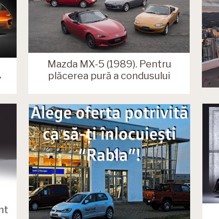
Mazda MX-5 (1989). Pentru
plăcerea pură a condusului
”
nt