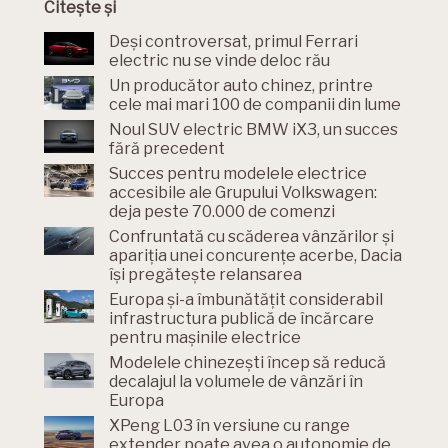
Citește și
Deși controversat, primul Ferrari
electric nu se vinde deloc rău
Un producător auto chinez, printre
cele mai mari 100 de companii din lume
Noul SUV electric BMW iX3, un succes
fără precedent
Succes pentru modelele electrice
accesibile ale Grupului Volkswagen:
deja peste 70.000 de comenzi
Confruntată cu scăderea vânzărilor și
apariția unei concurențe acerbe, Dacia
își pregătește relansarea
Europa și-a îmbunătățit considerabil
infrastructura publică de încărcare
pentru mașinile electrice
Modelele chinezești încep să reducă
decalajul la volumele de vânzări în
Europa
XPeng L03 în versiune cu range
extender poate avea o autonomie de