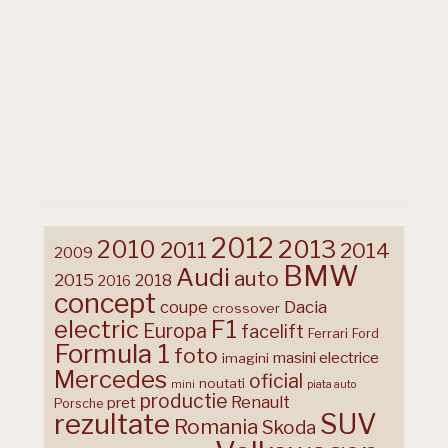
2012
2013
2010
2011
2014
2009
BMW
Audi
auto
2015
2018
2016
concept
coupe
Dacia
crossover
F1
electric
Europa
facelift
Ferrari
Ford
Formula 1
foto
masini electrice
imagini
Mercedes
oficial
noutati
mini
piata auto
productie
Renault
pret
Porsche
rezultate
SUV
Romania
Skoda