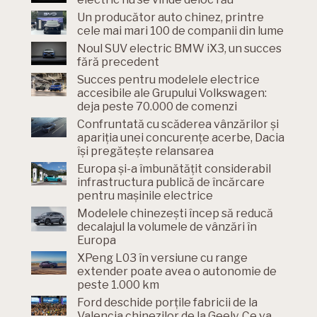
Un producător auto chinez, printre
cele mai mari 100 de companii din lume
Noul SUV electric BMW iX3, un succes
fără precedent
Succes pentru modelele electrice
accesibile ale Grupului Volkswagen:
deja peste 70.000 de comenzi
Confruntată cu scăderea vânzărilor și
apariția unei concurențe acerbe, Dacia
își pregătește relansarea
Europa și-a îmbunătățit considerabil
infrastructura publică de încărcare
pentru mașinile electrice
Modelele chinezești încep să reducă
decalajul la volumele de vânzări în
Europa
XPeng L03 în versiune cu range
extender poate avea o autonomie de
peste 1.000 km
Ford deschide porțile fabricii de la
Valencia chinezilor de la Geely. Ce va