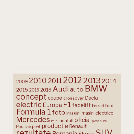
2012
2013
2010
2011
2014
2009
BMW
Audi
auto
2015
2018
2016
concept
coupe
Dacia
crossover
F1
electric
Europa
facelift
Ferrari
Ford
Formula 1
foto
masini electrice
imagini
Mercedes
oficial
noutati
mini
piata auto
productie
Renault
pret
Porsche
rezultate
SUV
Romania
Skoda