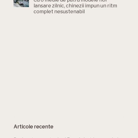
lansare zilnic, chinezii impun un ritm
complet nesustenabil
Articole recente