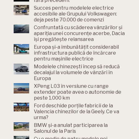
fără precedent
Succes pentru modelele electrice
accesibile ale Grupului Volkswagen:
deja peste 70.000 de comenzi
Confruntată cu scăderea vânzărilor și
apariția unei concurențe acerbe, Dacia
își pregătește relansarea
Europa și-a îmbunătățit considerabil
infrastructura publică de încărcare
pentru mașinile electrice
Modelele chinezești încep să reducă
decalajul la volumele de vânzări în
Europa
XPeng L03 în versiune cu range
extender poate avea o autonomie de
peste 1.000 km
Ford deschide porțile fabricii de la
Valencia chinezilor de la Geely. Ce va
urma?
BMW și-a anulat participarea la
Salonul de la Paris
Cu o medie de patru modele noi