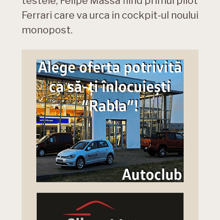
testele, Felipe Massa fiind primul pilot
Ferrari care va urca in cockpit-ul noului
monopost.