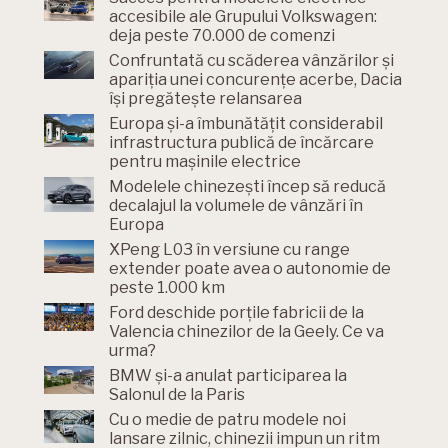
accesibile ale Grupului Volkswagen:
deja peste 70.000 de comenzi
Confruntată cu scăderea vânzărilor și
apariția unei concurențe acerbe, Dacia
își pregătește relansarea
Europa și-a îmbunătățit considerabil
infrastructura publică de încărcare
pentru mașinile electrice
Modelele chinezești încep să reducă
decalajul la volumele de vânzări în
Europa
XPeng L03 în versiune cu range
extender poate avea o autonomie de
peste 1.000 km
Ford deschide porțile fabricii de la
Valencia chinezilor de la Geely. Ce va
urma?
BMW și-a anulat participarea la
Salonul de la Paris
Cu o medie de patru modele noi
lansare zilnic, chinezii impun un ritm