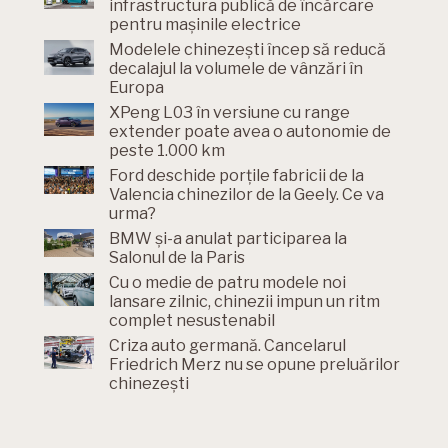
infrastructura publică de încărcare
pentru mașinile electrice
Modelele chinezești încep să reducă
decalajul la volumele de vânzări în
Europa
XPeng L03 în versiune cu range
extender poate avea o autonomie de
peste 1.000 km
Ford deschide porțile fabricii de la
Valencia chinezilor de la Geely. Ce va
urma?
BMW și-a anulat participarea la
Salonul de la Paris
Cu o medie de patru modele noi
lansare zilnic, chinezii impun un ritm
complet nesustenabil
Criza auto germană. Cancelarul
Friedrich Merz nu se opune preluărilor
chinezești