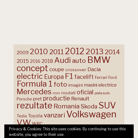
2012
2013
2010
2011
2014
2009
BMW
Audi
auto
2015
2018
2016
concept
coupe
Dacia
crossover
F1
electric
Europa
facelift
Ferrari
Ford
Formula 1
foto
masini electrice
imagini
Mercedes
oficial
noutati
mini
piata auto
productie
Renault
pret
Porsche
rezultate
SUV
Romania
Skoda
Volkswagen
vanzari
Toyota
Tesla
VW
WRC
Privacy & Cookies: This site uses cookies. By continuing to use this
website, you agree to their use.