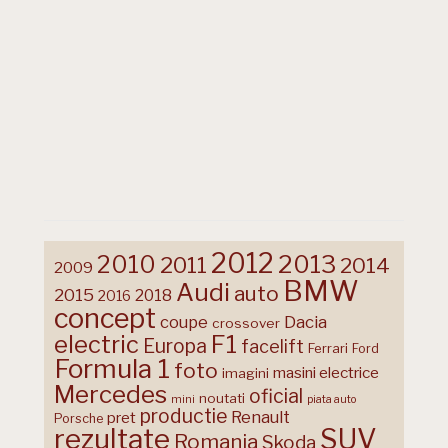
2012
2013
2010
2011
2014
2009
BMW
Audi
auto
2015
2018
2016
concept
coupe
Dacia
crossover
F1
electric
Europa
facelift
Ferrari
Ford
Formula 1
foto
masini electrice
imagini
Mercedes
oficial
noutati
mini
piata auto
productie
Renault
pret
Porsche
rezultate
SUV
Romania
Skoda