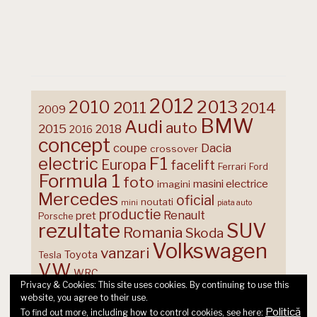
2012
2013
2010
2011
2014
2009
BMW
Audi
auto
2015
2018
2016
concept
coupe
Dacia
crossover
F1
electric
Europa
facelift
Ferrari
Ford
Formula 1
foto
masini electrice
imagini
Mercedes
oficial
noutati
mini
piata auto
productie
Renault
pret
Porsche
rezultate
SUV
Romania
Skoda
Volkswagen
vanzari
Toyota
Tesla
VW
WRC
Privacy & Cookies: This site uses cookies. By continuing to use this
website, you agree to their use.
Politică
To find out more, including how to control cookies, see here: