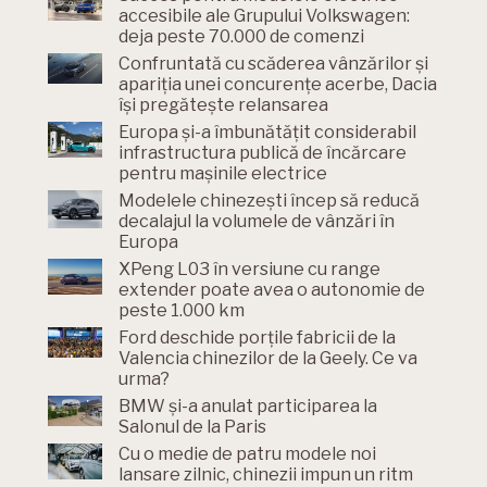
accesibile ale Grupului Volkswagen:
deja peste 70.000 de comenzi
Confruntată cu scăderea vânzărilor și
apariția unei concurențe acerbe, Dacia
își pregătește relansarea
Europa și-a îmbunătățit considerabil
infrastructura publică de încărcare
pentru mașinile electrice
Modelele chinezești încep să reducă
decalajul la volumele de vânzări în
Europa
XPeng L03 în versiune cu range
extender poate avea o autonomie de
peste 1.000 km
Ford deschide porțile fabricii de la
Valencia chinezilor de la Geely. Ce va
urma?
BMW și-a anulat participarea la
Salonul de la Paris
Cu o medie de patru modele noi
lansare zilnic, chinezii impun un ritm