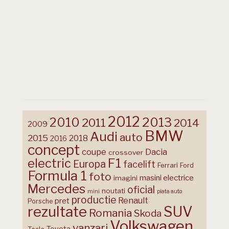
2012
2013
2010
2011
2014
2009
BMW
Audi
auto
2015
2018
2016
concept
coupe
Dacia
crossover
F1
electric
Europa
facelift
Ferrari
Ford
Formula 1
foto
masini electrice
imagini
Mercedes
oficial
noutati
mini
piata auto
productie
Renault
pret
Porsche
rezultate
SUV
Romania
Skoda
Volkswagen
vanzari