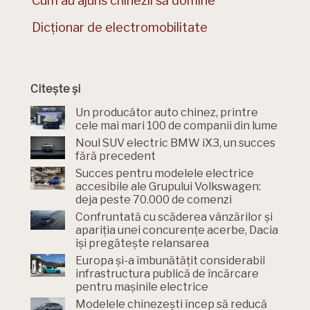
Cum au ajuns chinezii să domine
Dicționar de electromobilitate
Citește și
Un producător auto chinez, printre
cele mai mari 100 de companii din lume
Noul SUV electric BMW iX3, un succes
fără precedent
Succes pentru modelele electrice
accesibile ale Grupului Volkswagen:
deja peste 70.000 de comenzi
Confruntată cu scăderea vânzărilor și
apariția unei concurențe acerbe, Dacia
își pregătește relansarea
Europa și-a îmbunătățit considerabil
infrastructura publică de încărcare
pentru mașinile electrice
Modelele chinezești încep să reducă