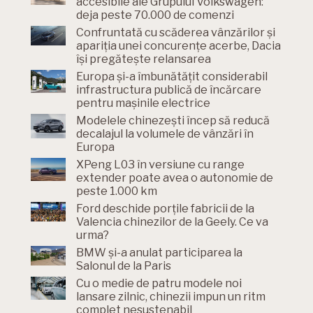
accesibile ale Grupului Volkswagen:
deja peste 70.000 de comenzi
Confruntată cu scăderea vânzărilor și
apariția unei concurențe acerbe, Dacia
își pregătește relansarea
Europa și-a îmbunătățit considerabil
infrastructura publică de încărcare
pentru mașinile electrice
Modelele chinezești încep să reducă
decalajul la volumele de vânzări în
Europa
XPeng L03 în versiune cu range
extender poate avea o autonomie de
peste 1.000 km
Ford deschide porțile fabricii de la
Valencia chinezilor de la Geely. Ce va
urma?
BMW și-a anulat participarea la
Salonul de la Paris
Cu o medie de patru modele noi
lansare zilnic, chinezii impun un ritm
complet nesustenabil