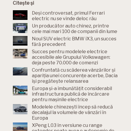
Citește și
Deși controversat, primul Ferrari
electric nu se vinde deloc rău
Un producător auto chinez, printre
cele mai mari 100 de companii din lume
Noul SUV electric BMW iX3, un succes
fără precedent
Succes pentru modelele electrice
accesibile ale Grupului Volkswagen:
deja peste 70.000 de comenzi
Confruntată cu scăderea vânzărilor și
apariția unei concurențe acerbe, Dacia
își pregătește relansarea
Europa și-a îmbunătățit considerabil
infrastructura publică de încărcare
pentru mașinile electrice
Modelele chinezești încep să reducă
decalajul la volumele de vânzări în
Europa
XPeng L03 în versiune cu range
extender poate avea o autonomie de