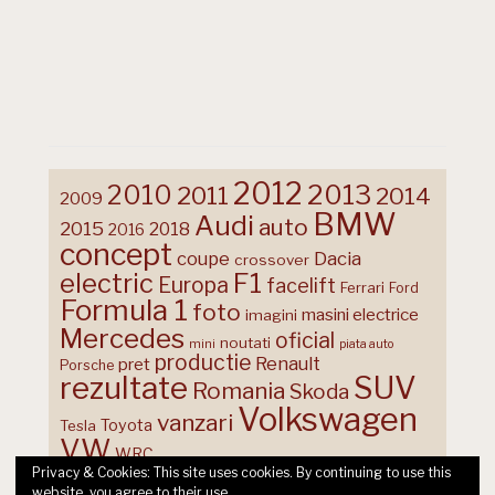
2012
2013
2010
2011
2014
2009
BMW
Audi
auto
2015
2018
2016
concept
coupe
Dacia
crossover
F1
electric
Europa
facelift
Ferrari
Ford
Formula 1
foto
masini electrice
imagini
Mercedes
oficial
noutati
mini
piata auto
productie
Renault
pret
Porsche
rezultate
SUV
Romania
Skoda
Volkswagen
vanzari
Toyota
Tesla
VW
WRC
Privacy & Cookies: This site uses cookies. By continuing to use this
website, you agree to their use.