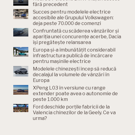
fără precedent
Succes pentru modelele electrice
accesibile ale Grupului Volkswagen:
deja peste 70.000 de comenzi
Confruntată cu scăderea vânzărilor și
apariția unei concurențe acerbe, Dacia
își pregătește relansarea
Europa și-a îmbunătățit considerabil
infrastructura publică de încărcare
pentru mașinile electrice
Modelele chinezești încep să reducă
decalajul la volumele de vânzări în
Europa
XPeng L03 în versiune cu range
extender poate avea o autonomie de
peste 1.000 km
Ford deschide porțile fabricii de la
Valencia chinezilor de la Geely. Ce va
urma?