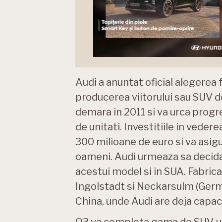
Audi a anuntat oficial alegerea 
producerea viitorului sau SUV 
demara in 2011 si va urca progr
de unitati. Investitiile in veder
300 milioane de euro si va asig
oameni. Audi urmeaza sa decida
acestui model si in SUA. Fabrica
Ingolstadt si Neckarsulm (German
China, unde Audi are deja capac
Q3 va completa gama de SUV-uri