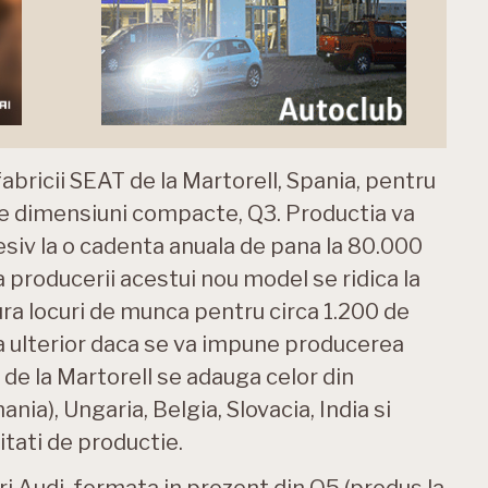
fabricii SEAT de la Martorell, Spania, pentru
de dimensiuni compacte, Q3. Productia va
esiv la o cadenta anuala de pana la 80.000
ea producerii acestui nou model se ridica la
ura locuri de munca pentru circa 1.200 de
 ulterior daca se va impune producerea
 de la Martorell se adauga celor din
ia), Ungaria, Belgia, Slovacia, India si
itati de productie.
 Audi, formata in prezent din Q5 (produs la