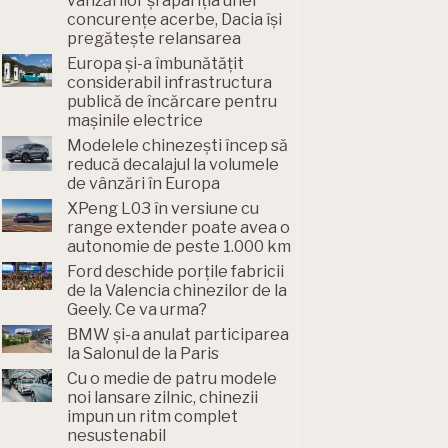
vânzărilor și apariția unei
concurențe acerbe, Dacia își
pregătește relansarea
Europa și-a îmbunătățit
considerabil infrastructura
publică de încărcare pentru
mașinile electrice
Modelele chinezești încep să
reducă decalajul la volumele
de vânzări în Europa
XPeng L03 în versiune cu
range extender poate avea o
autonomie de peste 1.000 km
Ford deschide porțile fabricii
de la Valencia chinezilor de la
Geely. Ce va urma?
BMW și-a anulat participarea
la Salonul de la Paris
Cu o medie de patru modele
noi lansare zilnic, chinezii
impun un ritm complet
nesustenabil