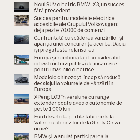
Noul SUV electric BMW iX3, un succes
fără precedent
Succes pentru modelele electrice
accesibile ale Grupului Volkswagen:
deja peste 70.000 de comenzi
Confruntată cu scăderea vânzărilor și
apariția unei concurențe acerbe, Dacia
își pregătește relansarea
Europa și-a îmbunătățit considerabil
infrastructura publică de încărcare
pentru mașinile electrice
Modelele chinezești încep să reducă
decalajul la volumele de vânzări în
Europa
XPeng L03 în versiune cu range
extender poate avea o autonomie de
peste 1.000 km
Ford deschide porțile fabricii de la
Valencia chinezilor de la Geely. Ce va
urma?
BMW și-a anulat participarea la