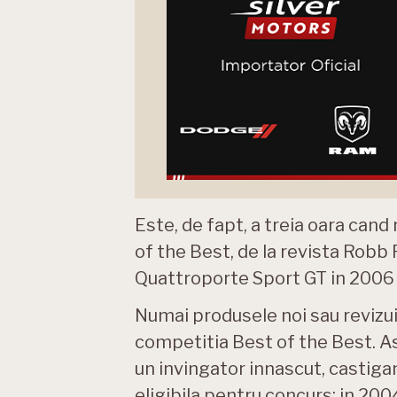
Este, de fapt, a treia oara can
of the Best, de la revista Robb
Quattroporte Sport GT in 2006 
Numai produsele noi sau revizuit
competitia Best of the Best. 
un invingator innascut, castiga
eligibila pentru concurs: in 200