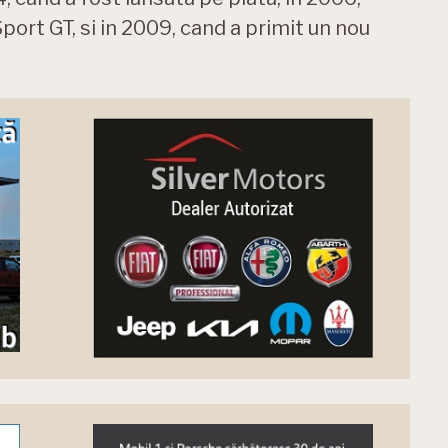
port GT, si in 2009, cand a primit un nou