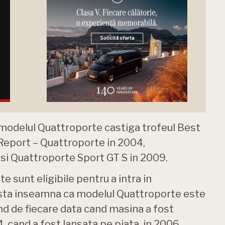
d modelul Quattroporte castiga trofeul Best
 Report – Quattroporte in 2004,
si Quattroporte Sport GT S in 2009.
e sunt eligibile pentru a intra in
Asta inseamna ca modelul Quattroporte este
nd de fiecare data cand masina a fost
4, cand a fost lansata pe piata, in 2006,