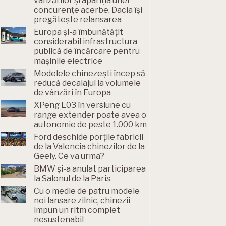
vânzărilor și apariția unei
concurențe acerbe, Dacia își
pregătește relansarea
Europa și-a îmbunătățit
considerabil infrastructura
publică de încărcare pentru
mașinile electrice
Modelele chinezești încep să
reducă decalajul la volumele
de vânzări în Europa
XPeng L03 în versiune cu
range extender poate avea o
autonomie de peste 1.000 km
Ford deschide porțile fabricii
de la Valencia chinezilor de la
Geely. Ce va urma?
BMW și-a anulat participarea
la Salonul de la Paris
Cu o medie de patru modele
noi lansare zilnic, chinezii
impun un ritm complet
nesustenabil