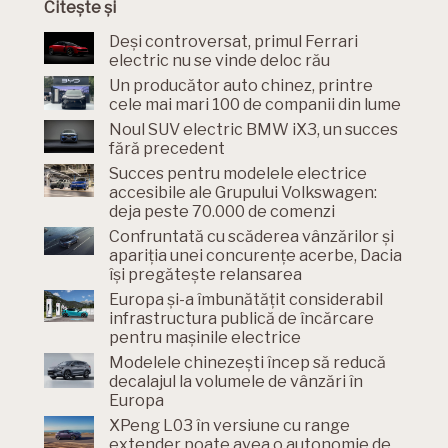
Citește și
Deși controversat, primul Ferrari
electric nu se vinde deloc rău
Un producător auto chinez, printre
cele mai mari 100 de companii din lume
Noul SUV electric BMW iX3, un succes
fără precedent
Succes pentru modelele electrice
accesibile ale Grupului Volkswagen:
deja peste 70.000 de comenzi
Confruntată cu scăderea vânzărilor și
apariția unei concurențe acerbe, Dacia
își pregătește relansarea
Europa și-a îmbunătățit considerabil
infrastructura publică de încărcare
pentru mașinile electrice
Modelele chinezești încep să reducă
decalajul la volumele de vânzări în
Europa
XPeng L03 în versiune cu range
extender poate avea o autonomie de