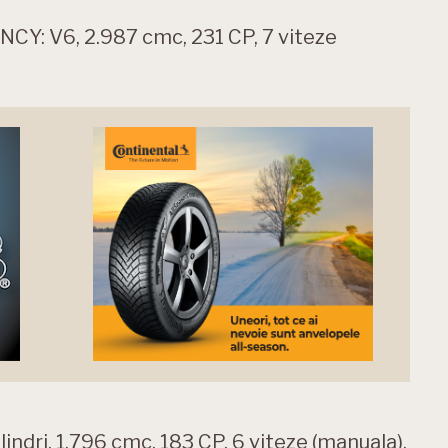
CY: V6, 2.987 cmc, 231 CP, 7 viteze
ndri, 1.796 cmc, 183 CP, 6 viteze (manuala),