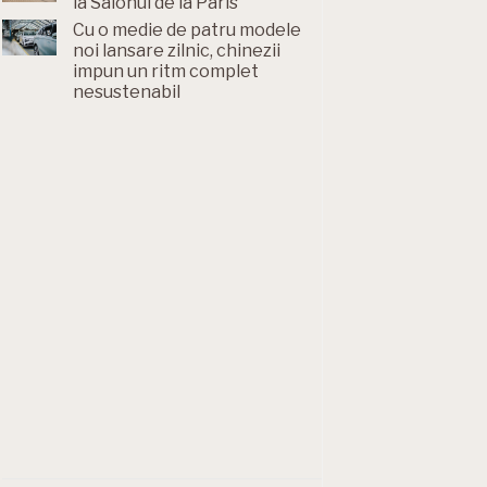
la Salonul de la Paris
Cu o medie de patru modele
noi lansare zilnic, chinezii
impun un ritm complet
nesustenabil