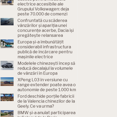
electrice accesibile ale
Grupului Volkswagen: deja
peste 70.000 de comenzi
Confruntată cu scăderea
vânzărilor și apariția unei
concurențe acerbe, Dacia își
pregătește relansarea
Europa și-a îmbunătățit
considerabil infrastructura
publică de încărcare pentru
mașinile electrice
Modelele chinezești încep să
reducă decalajul la volumele
de vânzări în Europa
XPeng L03 în versiune cu
range extender poate avea o
autonomie de peste 1.000 km
Ford deschide porțile fabricii
de la Valencia chinezilor de la
Geely. Ce va urma?
BMW și-a anulat participarea