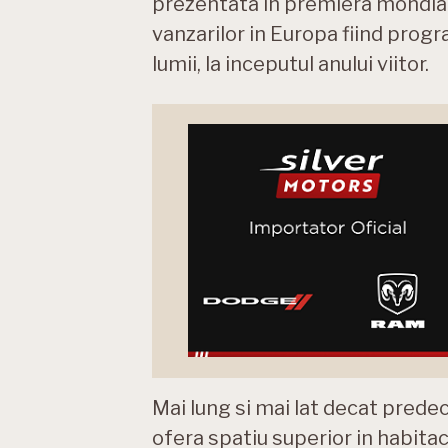
prezentata in premiera mondiala
vanzarilor in Europa fiind progra
lumii, la inceputul anului viitor.
Mai lung si mai lat decat prede
ofera spatiu superior in habitacl