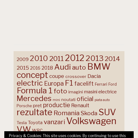
2012
2013
2010
2011
2014
2009
BMW
Audi
auto
2015
2018
2016
concept
coupe
Dacia
crossover
F1
electric
Europa
facelift
Ferrari
Ford
Formula 1
foto
masini electrice
imagini
Mercedes
oficial
noutati
mini
piata auto
productie
Renault
pret
Porsche
rezultate
SUV
Romania
Skoda
Volkswagen
vanzari
Toyota
Tesla
VW
WRC
Privacy & Cookies: This site uses cookies. By continuing to use this