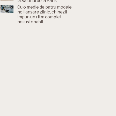
la Salonul de la Paris
Cu o medie de patru modele
noi lansare zilnic, chinezii
impun un ritm complet
nesustenabil