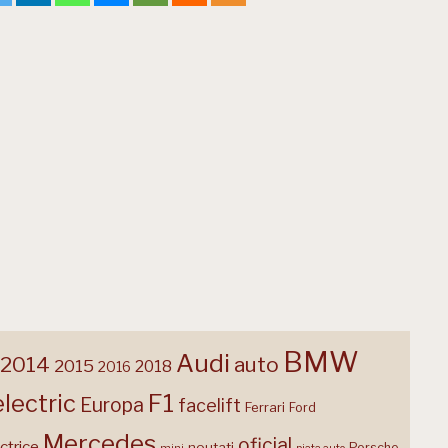
BMW
Audi
2014
auto
2015
2018
2016
F1
electric
Europa
facelift
Ferrari
Ford
Mercedes
oficial
ctrice
noutati
Porsche