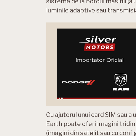
sisteme de la bordul masinii (au
luminile adaptive sau transmisi
Cu ajutorul unui card SIM sau a
Earth poate oferi imagini tridi
(imagini din satelit sau cu confi