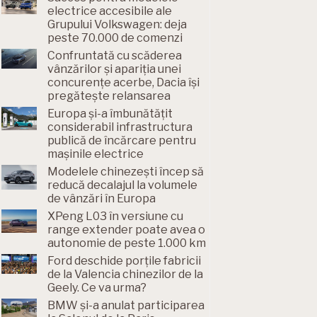
electrice accesibile ale
Grupului Volkswagen: deja
peste 70.000 de comenzi
Confruntată cu scăderea
vânzărilor și apariția unei
concurențe acerbe, Dacia își
pregătește relansarea
Europa și-a îmbunătățit
considerabil infrastructura
publică de încărcare pentru
mașinile electrice
Modelele chinezești încep să
reducă decalajul la volumele
de vânzări în Europa
XPeng L03 în versiune cu
range extender poate avea o
autonomie de peste 1.000 km
Ford deschide porțile fabricii
de la Valencia chinezilor de la
Geely. Ce va urma?
BMW și-a anulat participarea