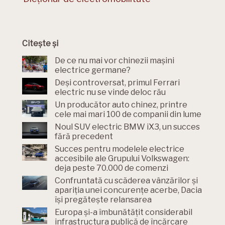
Citește și
De ce nu mai vor chinezii mașini
electrice germane?
Deși controversat, primul Ferrari
electric nu se vinde deloc rău
Un producător auto chinez, printre
cele mai mari 100 de companii din lume
Noul SUV electric BMW iX3, un succes
fără precedent
Succes pentru modelele electrice
accesibile ale Grupului Volkswagen:
deja peste 70.000 de comenzi
Confruntată cu scăderea vânzărilor și
apariția unei concurențe acerbe, Dacia
își pregătește relansarea
Europa și-a îmbunătățit considerabil
infrastructura publică de încărcare