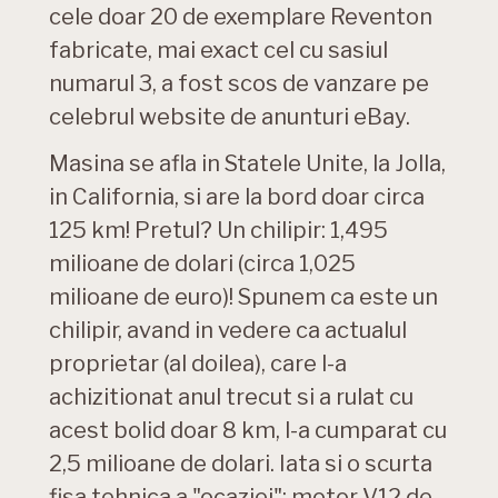
cele doar 20 de exemplare Reventon
fabricate, mai exact cel cu sasiul
numarul 3, a fost scos de vanzare pe
celebrul website de anunturi eBay.
Masina se afla in Statele Unite, la Jolla,
in California, si are la bord doar circa
125 km! Pretul? Un chilipir: 1,495
milioane de dolari (circa 1,025
milioane de euro)! Spunem ca este un
chilipir, avand in vedere ca actualul
proprietar (al doilea), care l-a
achizitionat anul trecut si a rulat cu
acest bolid doar 8 km, l-a cumparat cu
2,5 milioane de dolari. Iata si o scurta
fisa tehnica a "ocaziei": motor V12 de