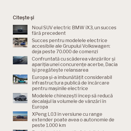
Citește și
Noul SUV electric BMW iX3, un succes
fără precedent
Succes pentru modelele electrice
accesibile ale Grupului Volkswagen:
deja peste 70.000 de comenzi
Confruntată cu scăderea vânzărilor și
apariția unei concurențe acerbe, Dacia
își pregătește relansarea
Europa și-a îmbunătățit considerabil
infrastructura publică de încărcare
pentru mașinile electrice
Modelele chinezești încep să reducă
decalajul la volumele de vânzări în
Europa
XPeng L03 în versiune cu range
extender poate avea o autonomie de
peste 1.000 km