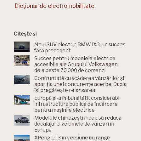
Dicționar de electromobilitate
Citește și
Noul SUV electric BMW iX3, un succes
fără precedent
Succes pentru modelele electrice
accesibile ale Grupului Volkswagen:
deja peste 70.000 de comenzi
Confruntată cu scăderea vânzărilor și
apariția unei concurențe acerbe, Dacia
își pregătește relansarea
Europa și-a îmbunătățit considerabil
infrastructura publică de încărcare
pentru mașinile electrice
Modelele chinezești încep să reducă
decalajul la volumele de vânzări în
Europa
XPeng L03 în versiune cu range