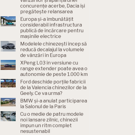
vânzărilor și apariția unei
concurențe acerbe, Dacia își
pregătește relansarea
Europa și-a îmbunătățit
considerabil infrastructura
publică de încărcare pentru
mașinile electrice
Modelele chinezești încep să
reducă decalajul la volumele
de vânzări în Europa
XPeng L03 în versiune cu
range extender poate avea o
autonomie de peste 1.000 km
Ford deschide porțile fabricii
de la Valencia chinezilor de la
Geely. Ce va urma?
BMW și-a anulat participarea
la Salonul de la Paris
Cu o medie de patru modele
noi lansare zilnic, chinezii
impun un ritm complet
nesustenabil