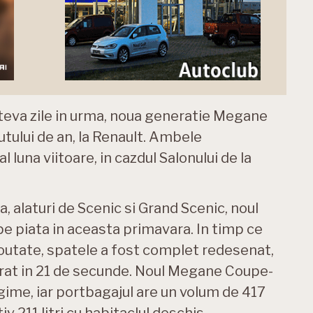
ateva zile in urma, noua generatie Megane
tului de an, la Renault. Ambele
l luna viitoare, in cazdul Salonului de la
a, alaturi de Scenic si Grand Scenic, noul
e piata in aceasta primavara. In timp ce
noutate, spatele a fost complet redesenat,
oborat in 21 de secunde. Noul Megane Coupe-
ime, iar portbagajul are un volum de 417
tiv 211 litri cu habitaclul deschis.