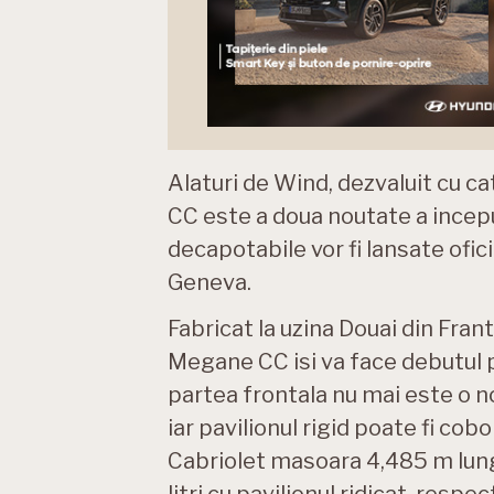
Alaturi de Wind, dezvaluit cu c
CC este a doua noutate a incepu
decapotabile vor fi lansate oficia
Geneva.
Fabricat la uzina Douai din Frant
Megane CC isi va face debutul p
partea frontala nu mai este o 
iar pavilionul rigid poate fi c
Cabriolet masoara 4,485 m lung
litri cu pavilionul ridicat, respec