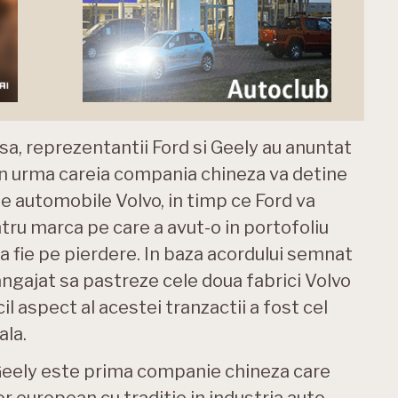
sa, reprezentantii Ford si Geely au anuntat
in urma careia compania chineza va detine
e automobile Volvo, in timp ce Ford va
ntru marca pe care a avut-o in portofoliu
sa fie pe pierdere. In baza acordului semnat
angajat sa pastreze cele doua fabrici Volvo
cil aspect al acestei tranzactii a fost cel
ala.
, Geely este prima companie chineza care
 european cu traditie in industria auto.