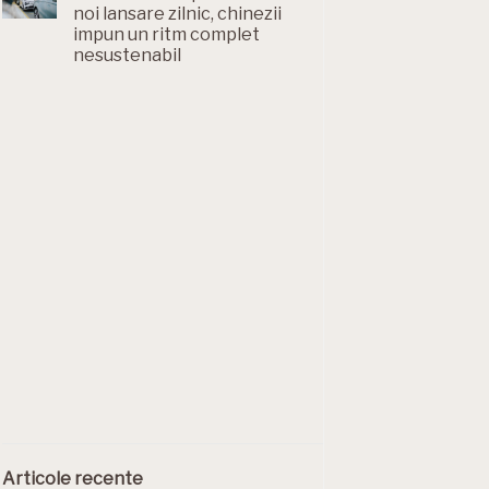
noi lansare zilnic, chinezii
impun un ritm complet
nesustenabil
Articole recente