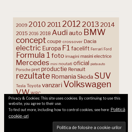
2012
2013
2010
2011
2014
2009
BMW
Audi
auto
2015
2018
2016
concept
coupe
Dacia
crossover
F1
electric
Europa
facelift
Ferrari
Ford
Formula 1
foto
masini electrice
imagini
Mercedes
oficial
noutati
mini
piata auto
productie
Renault
pret
Porsche
rezultate
SUV
Romania
Skoda
Volkswagen
vanzari
Toyota
Tesla
VW
WRC
Privacy & Cookies: This site uses cookies. By continuing to use this
website, you agree to their use.
Politică
To find out more, including how to control cookies, see here:
cookie-uri
© 2026 Ecart Media SRL | made by Nina Cocea &
infin