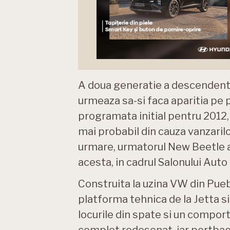
A doua generatie a descendente
urmeaza sa-si faca aparitia pe pi
programata initial pentru 2012
mai probabil din cauza vanzarilo
urmare, urmatorul New Beetle a
acesta, in cadrul Salonului Auto
Construita la uzina VW din Pueb
platforma tehnica de la Jetta s
locurile din spate si un compor
complet redesenat, iar portbagaj