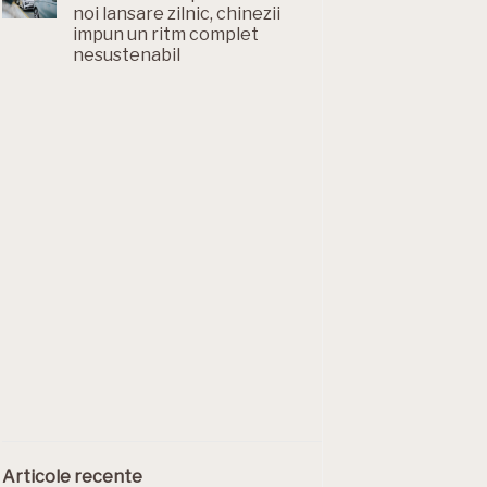
noi lansare zilnic, chinezii
impun un ritm complet
nesustenabil
Articole recente