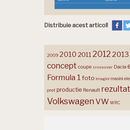
Distribuie acest articol!
2012
2013
2010
2011
2009
concept
coupe
Dacia
crossover
Formula 1
foto
masini ele
imagini
rezulta
productie
Renault
pret
Volkswagen
VW
WRC