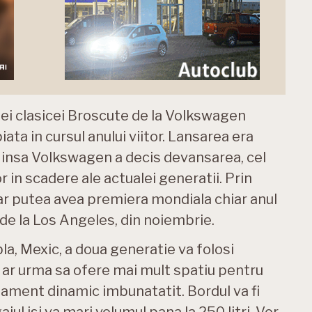
i clasicei Broscute de la Volkswagen
ata in cursul anului viitor. Lansarea era
, insa Volkswagen a decis devansarea, cel
r in scadere ale actualei generatii. Prin
r putea avea premiera mondiala chiar anul
 de la Los Angeles, din noiembrie.
la, Mexic, a doua generatie va folosi
i ar urma sa ofere mai mult spatiu pentru
tament dinamic imbunatatit. Bordul va fi
ul isi va mari volumul pana la 250 litri. Vor