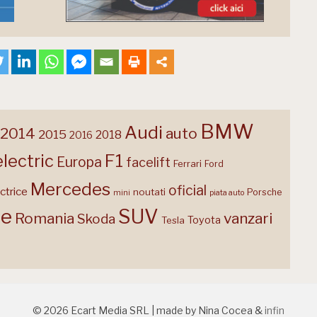
BMW
Audi
2014
auto
2015
2018
2016
F1
electric
Europa
facelift
Ferrari
Ford
Mercedes
oficial
ctrice
noutati
Porsche
mini
piata auto
te
SUV
Romania
vanzari
Skoda
Toyota
Tesla
© 2026 Ecart Media SRL | made by Nina Cocea &
infin