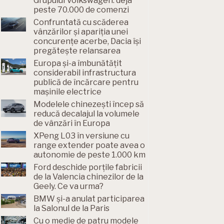
Grupului Volkswagen: deja
peste 70.000 de comenzi
Confruntată cu scăderea
vânzărilor și apariția unei
concurențe acerbe, Dacia își
pregătește relansarea
Europa și-a îmbunătățit
considerabil infrastructura
publică de încărcare pentru
mașinile electrice
Modelele chinezești încep să
reducă decalajul la volumele
de vânzări în Europa
XPeng L03 în versiune cu
range extender poate avea o
autonomie de peste 1.000 km
Ford deschide porțile fabricii
de la Valencia chinezilor de la
Geely. Ce va urma?
BMW și-a anulat participarea
la Salonul de la Paris
Cu o medie de patru modele