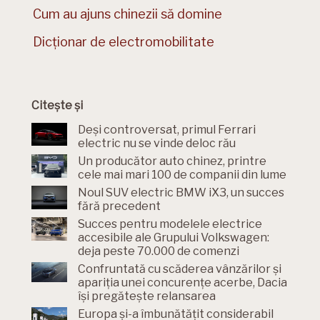
Cum au ajuns chinezii să domine
Dicționar de electromobilitate
Citește și
Deși controversat, primul Ferrari
electric nu se vinde deloc rău
Un producător auto chinez, printre
cele mai mari 100 de companii din lume
Noul SUV electric BMW iX3, un succes
fără precedent
Succes pentru modelele electrice
accesibile ale Grupului Volkswagen:
deja peste 70.000 de comenzi
Confruntată cu scăderea vânzărilor și
apariția unei concurențe acerbe, Dacia
își pregătește relansarea
Europa și-a îmbunătățit considerabil