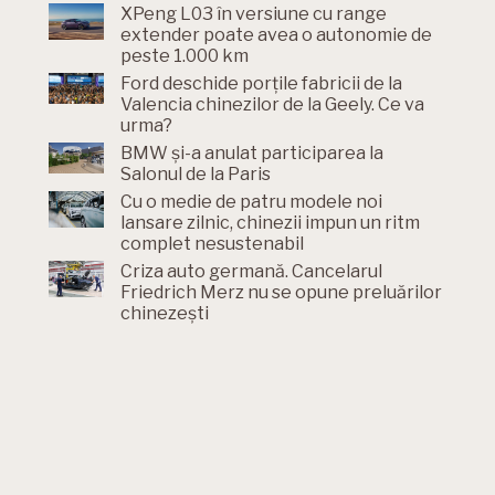
XPeng L03 în versiune cu range
extender poate avea o autonomie de
peste 1.000 km
Ford deschide porțile fabricii de la
Valencia chinezilor de la Geely. Ce va
urma?
BMW și-a anulat participarea la
Salonul de la Paris
Cu o medie de patru modele noi
lansare zilnic, chinezii impun un ritm
complet nesustenabil
Criza auto germană. Cancelarul
Friedrich Merz nu se opune preluărilor
chinezești