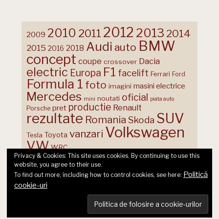
2012
2013
2010
2011
2014
2009
BMW
Audi
auto
2015
2018
2016
concept
coupe
Dacia
crossover
F1
electric
Europa
facelift
Ferrari
Ford
Formula 1
foto
masini electrice
imagini
Mercedes
oficial
noutati
mini
piata auto
productie
Renault
pret
Porsche
rezultate
SUV
Romania
Skoda
Volkswagen
vanzari
Toyota
Tesla
VW
WRC
Privacy & Cookies: This site uses cookies. By continuing to use this
website, you agree to their use.
Politică
To find out more, including how to control cookies, see here:
cookie-uri
© 2026 Ecart Media SRL | made by Nina Cocea &
infin