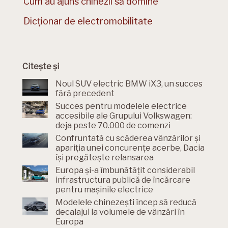
Cum au ajuns chinezii să domine
Dicționar de electromobilitate
Citește și
Noul SUV electric BMW iX3, un succes
fără precedent
Succes pentru modelele electrice
accesibile ale Grupului Volkswagen:
deja peste 70.000 de comenzi
Confruntată cu scăderea vânzărilor și
apariția unei concurențe acerbe, Dacia
își pregătește relansarea
Europa și-a îmbunătățit considerabil
infrastructura publică de încărcare
pentru mașinile electrice
Modelele chinezești încep să reducă
decalajul la volumele de vânzări în
Europa