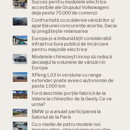
Succes pentru modelele electrice
accesibile ale Grupului Volkswagen:
deja peste 70.000 de comenzi
Confruntată cu scăderea vânzărilor și
apariția unei concurențe acerbe, Dacia
își pregătește relansarea
Europa și-a îmbunătățit considerabil
infrastructura publică de încărcare
pentru mașinile electrice
Modelele chinezești încep să reducă
decalajul la volumele de vânzări în
Europa
XPeng L03 în versiune cu range
extender poate avea o autonomie de
peste 1.000 km
Ford deschide porțile fabricii de la
Valencia chinezilor de la Geely. Ce va
urma?
BMW și-a anulat participarea la
Salonul de la Paris
Cu o medie de patru modele noi
lansare zilnic, chinezii impun un ritm