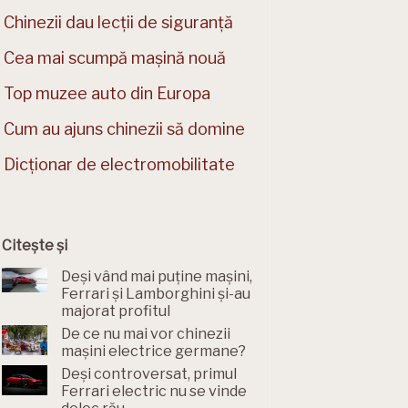
Chinezii dau lecții de siguranță
Cea mai scumpă mașină nouă
Top muzee auto din Europa
Cum au ajuns chinezii să domine
Dicționar de electromobilitate
Citește și
Deși vând mai puține mașini,
Ferrari și Lamborghini și-au
majorat profitul
De ce nu mai vor chinezii
mașini electrice germane?
Deși controversat, primul
Ferrari electric nu se vinde