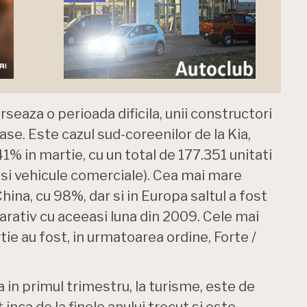
rseaza o perioada dificila, unii constructori
se. Este cazul sud-coreenilor de la Kia,
1% in martie, cu un total de 177.351 unitati
e si vehicule comerciale). Cea mai mare
hina, cu 98%, dar si in Europa saltul a fost
arativ cu aceeasi luna din 2009. Cele mai
ie au fost, in urmatoarea ordine, Forte /
 in primul trimestru, la turisme, este de
inca de la finele anului trecut si este,