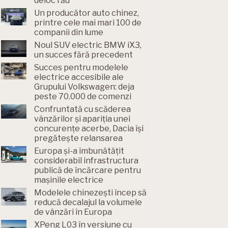
deloc rău
Un producător auto chinez,
printre cele mai mari 100 de
companii din lume
Noul SUV electric BMW iX3,
un succes fără precedent
Succes pentru modelele
electrice accesibile ale
Grupului Volkswagen: deja
peste 70.000 de comenzi
Confruntată cu scăderea
vânzărilor și apariția unei
concurențe acerbe, Dacia își
pregătește relansarea
Europa și-a îmbunătățit
considerabil infrastructura
publică de încărcare pentru
mașinile electrice
Modelele chinezești încep să
reducă decalajul la volumele
de vânzări în Europa
XPeng L03 în versiune cu