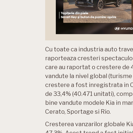
Cu toate ca industria auto trave
raporteaza cresteri spectaculoa
care au raportat o crestere de 4
vandute la nivel global (turism
crestere a fost inregistrata in C
de 33,4% (40.471 unitati), comp
bine vandute modele Kia in mart
Cerato, Sportage si Rio.
Cresterea vanzarilor globale Kia
47,3%. Acest trend a fost initiat 