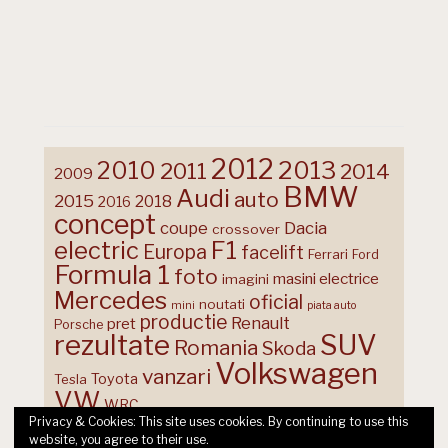
2012
2013
2010
2011
2014
2009
BMW
Audi
auto
2015
2018
2016
concept
coupe
Dacia
crossover
F1
electric
Europa
facelift
Ferrari
Ford
Formula 1
foto
masini electrice
imagini
Mercedes
oficial
noutati
mini
piata auto
productie
Renault
pret
Porsche
rezultate
SUV
Romania
Skoda
Volkswagen
vanzari
Toyota
Tesla
VW
WRC
Privacy & Cookies: This site uses cookies. By continuing to use this
website, you agree to their use.