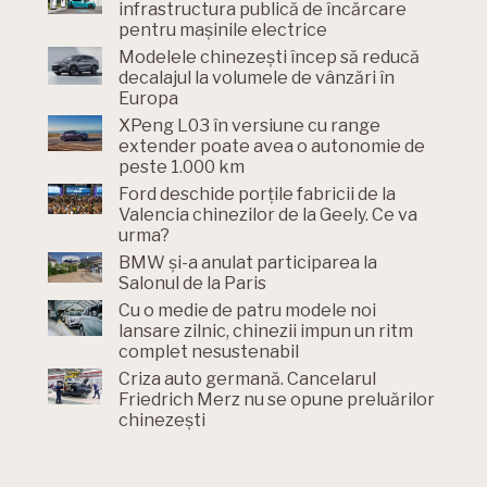
infrastructura publică de încărcare
pentru mașinile electrice
Modelele chinezești încep să reducă
decalajul la volumele de vânzări în
Europa
XPeng L03 în versiune cu range
extender poate avea o autonomie de
peste 1.000 km
Ford deschide porțile fabricii de la
Valencia chinezilor de la Geely. Ce va
urma?
BMW și-a anulat participarea la
Salonul de la Paris
Cu o medie de patru modele noi
lansare zilnic, chinezii impun un ritm
complet nesustenabil
Criza auto germană. Cancelarul
Friedrich Merz nu se opune preluărilor
chinezești