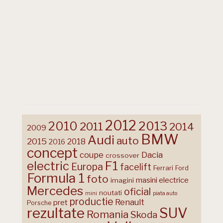
2012
2013
2010
2011
2014
2009
BMW
Audi
auto
2015
2018
2016
concept
coupe
Dacia
crossover
F1
electric
Europa
facelift
Ferrari
Ford
Formula 1
foto
masini electrice
imagini
Mercedes
oficial
noutati
mini
piata auto
productie
Renault
pret
Porsche
rezultate
SUV
Romania
Skoda