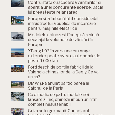
Confruntată cu scăderea vânzărilor și
apariția unei concurențe acerbe, Dacia
își pregătește relansarea
Europa și-a îmbunătățit considerabil
infrastructura publică de încărcare
pentru mașinile electrice
Modelele chinezești încep să reducă
decalajul la volumele de vânzări în
Europa
XPeng L03 în versiune cu range
extender poate avea o autonomie de
peste 1.000 km
Ford deschide porțile fabricii de la
Valencia chinezilor de la Geely. Ce va
urma?
BMW și-a anulat participarea la
Salonul de la Paris
Cu o medie de patru modele noi
lansare zilnic, chinezii impun un ritm
complet nesustenabil
Criza auto germană. Cancelarul