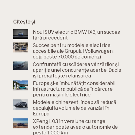
Citește și
Noul SUV electric BMW iX3, un succes
fără precedent
Succes pentru modelele electrice
accesibile ale Grupului Volkswagen:
deja peste 70.000 de comenzi
Confruntată cu scăderea vânzărilor și
apariția unei concurențe acerbe, Dacia
își pregătește relansarea
Europa și-a îmbunătățit considerabil
infrastructura publică de încărcare
pentru mașinile electrice
Modelele chinezești încep să reducă
decalajul la volumele de vânzări în
Europa
XPeng L03 în versiune cu range
extender poate avea o autonomie de
peste 1.000 km