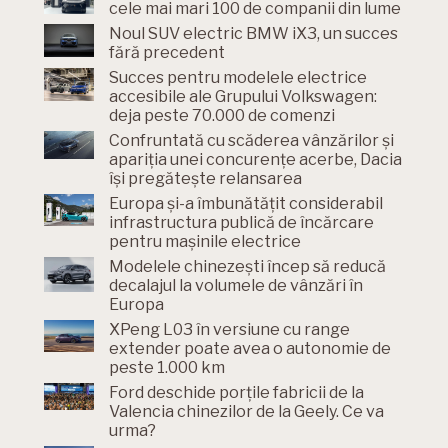
cele mai mari 100 de companii din lume
Noul SUV electric BMW iX3, un succes
fără precedent
Succes pentru modelele electrice
accesibile ale Grupului Volkswagen:
deja peste 70.000 de comenzi
Confruntată cu scăderea vânzărilor și
apariția unei concurențe acerbe, Dacia
își pregătește relansarea
Europa și-a îmbunătățit considerabil
infrastructura publică de încărcare
pentru mașinile electrice
Modelele chinezești încep să reducă
decalajul la volumele de vânzări în
Europa
XPeng L03 în versiune cu range
extender poate avea o autonomie de
peste 1.000 km
Ford deschide porțile fabricii de la
Valencia chinezilor de la Geely. Ce va
urma?