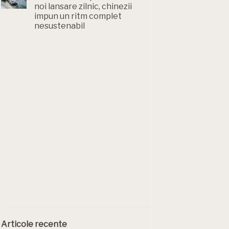
noi lansare zilnic, chinezii
impun un ritm complet
nesustenabil
Articole recente