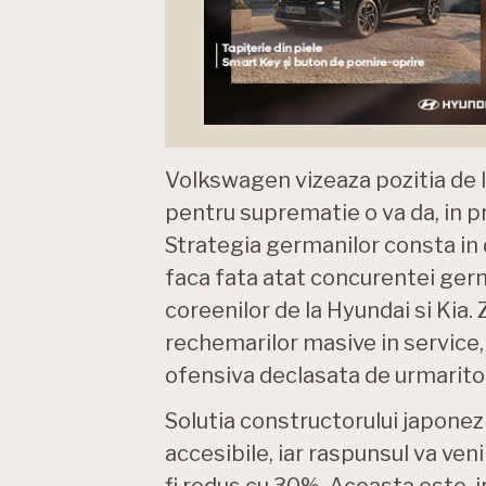
Volkswagen vizeaza pozitia de li
pentru suprematie o va da, in pr
Strategia germanilor consta in 
faca fata atat concurentei germ
coreenilor de la Hyundai si Kia.
rechemarilor masive in service,
ofensiva declasata de urmaritori
Solutia constructorului japonez
accesibile, iar raspunsul va ven
fi redus cu 30%. Aceasta este, 