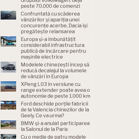
Grupului Volkswagen: deja
peste 70.000 de comenzi
Confruntată cu scăderea
vânzărilor și apariția unei
concurențe acerbe, Dacia își
pregătește relansarea
Europa și-a îmbunătățit
considerabil infrastructura
publică de încărcare pentru
mașinile electrice
Modelele chinezești încep să
reducă decalajul la volumele
de vânzări în Europa
XPeng L03 în versiune cu
range extender poate avea o
autonomie de peste 1.000 km
Ford deschide porțile fabricii
de la Valencia chinezilor de la
Geely. Ce va urma?
BMW și-a anulat participarea
la Salonul de la Paris
Cu o medie de patru modele