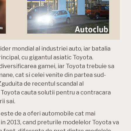
der mondial al industriei auto, iar batalia
incipal, cu gigantul asiatic Toyota.
diversificarea gamei, iar Toyota trebuie sa
ane, cat si celei venite din partea sud-
 Zguduita de recentul scandal al
 Toyota cauta solutii pentru a contracara
i sai.
 este de a oferi automobile cat mai
i in 2013, cand preturile modelelor Toyota va
in fapt, diferenta de pret dintre modelele