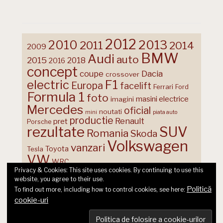
2012
2013
2010
2011
2014
2009
BMW
Audi
auto
2015
2018
2016
concept
coupe
Dacia
crossover
F1
electric
Europa
facelift
Ferrari
Ford
Formula 1
foto
masini electrice
imagini
Mercedes
oficial
noutati
mini
piata auto
productie
Renault
pret
Porsche
rezultate
SUV
Romania
Skoda
Volkswagen
vanzari
Toyota
Tesla
VW
WRC
Privacy & Cookies: This site uses cookies. By continuing to use this
website, you agree to their use.
Politică
To find out more, including how to control cookies, see here:
cookie-uri
© 2026 Ecart Media SRL | made by Nina Cocea &
infin