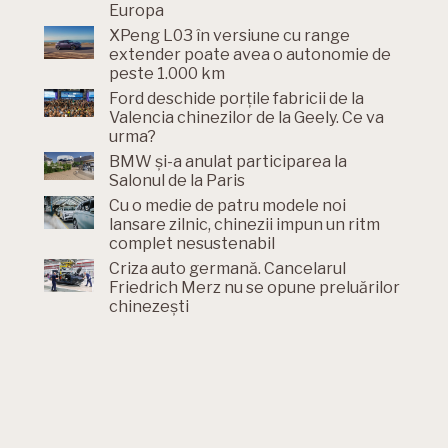
Europa
XPeng L03 în versiune cu range
extender poate avea o autonomie de
peste 1.000 km
Ford deschide porțile fabricii de la
Valencia chinezilor de la Geely. Ce va
urma?
BMW și-a anulat participarea la
Salonul de la Paris
Cu o medie de patru modele noi
lansare zilnic, chinezii impun un ritm
complet nesustenabil
Criza auto germană. Cancelarul
Friedrich Merz nu se opune preluărilor
chinezești