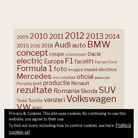
2012
2013
2010
2011
2014
2009
BMW
Audi
auto
2015
2018
2016
concept
coupe
Dacia
crossover
F1
electric
Europa
facelift
Ferrari
Ford
Formula 1
foto
masini electrice
imagini
Mercedes
oficial
noutati
mini
piata auto
productie
Renault
pret
Porsche
rezultate
SUV
Romania
Skoda
Volkswagen
vanzari
Toyota
Tesla
VW
WRC
Privacy & Cookies: This site uses cookies. By continuing to use this
website, you agree to their use.
Politică
To find out more, including how to control cookies, see here:
cookie-uri